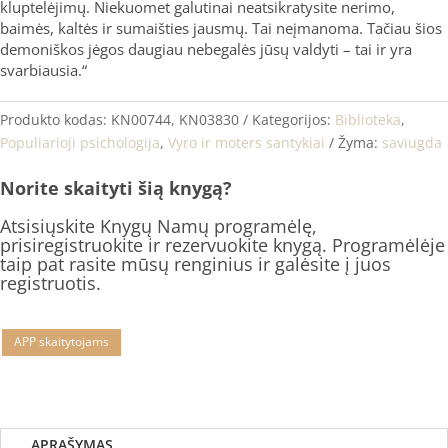
kluptelėjimų. Niekuomet galutinai neatsikratysite nerimo,
baimės, kaltės ir sumaišties jausmų. Tai neįmanoma. Tačiau šios
demoniškos jėgos daugiau nebegalės jūsų valdyti – tai ir yra
svarbiausia.“
Produkto kodas:
KN00744, KN03830
Kategorijos:
Biblioteka
,
Populiarioji psichologija
,
Vyro ir moters santykiai
Žyma:
saviugda
Norite skaityti šią knygą?
Atsisiųskite Knygų Namų programėlę,
prisiregistruokite ir rezervuokite knygą. Programėlėje
taip pat rasite mūsų renginius ir galėsite į juos
registruotis.
APP skaitytojams
APRAŠYMAS