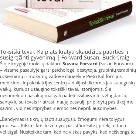
Toksiški tėvai. Kaip atsikratyti skaudžios patirties ir
susigrąžinti gyvenimą | Forward Susan, Buck Craig
Šioje knygoje mokslų daktarė
Suzana Forvard
(Susan Forward)
– visame pasaulyje garsi psichologė, dėstytoja, grupinių terapinių
užsiėmimų ir mokymų vadovė daugelyje Pietų Kalifornijos
medicinos ir psichiatrijos centrų – dalijasi tikromis jau suaugusių
vaikų, kuriuos užaugino toksiški tėvai, istorijomis. Šie
nesumeluoti pasakojimai gali padėti išsilaisvinti iš žlugdančių
santykių su tėvais ir atrasti naują pasaulį, pripildytą pasitikėjimo
savimi, vidinės stiprybės ir emocinės nepriklausomybės.
„Bandymas iš tikrųjų tapti suaugusiu žmogumi nėra tolygus
procesas. Kilsite, krisite žemyn, pasistūmėsite į priekį, o tada –
vėl atgal. Nusiteikite tam, kad ne viskas pavyks, kad neišvengsite