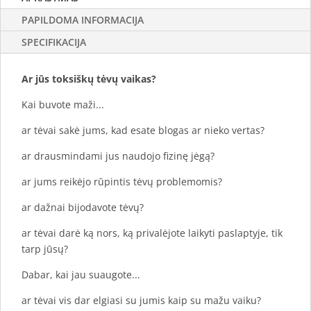
PAPILDOMA INFORMACIJA
SPECIFIKACIJA
Ar jūs toksiškų tėvų vaikas?
Kai buvote maži...
ar tėvai sakė jums, kad esate blogas ar nieko vertas?
ar drausmindami jus naudojo fizinę jėgą?
ar jums reikėjo rūpintis tėvų problemomis?
ar dažnai bijodavote tėvų?
ar tėvai darė ką nors, ką privalėjote laikyti paslaptyje, tik
tarp jūsų?
Dabar, kai jau suaugote...
ar tėvai vis dar elgiasi su jumis kaip su mažu vaiku?