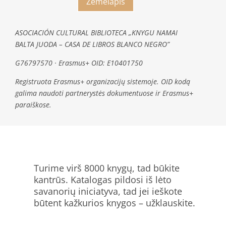
Žemėlapis
ASOCIACIÓN CULTURAL BIBLIOTECA „KNYGU NAMAI
BALTA JUODA – CASA DE LIBROS BLANCO NEGRO”
G76797570 · Erasmus+ OID: E10401750
Registruota Erasmus+ organizacijų sistemoje. OID kodą
galima naudoti partnerystės dokumentuose ir Erasmus+
paraiškose.
Turime virš 8000 knygų, tad būkite
kantrūs. Katalogas pildosi iš lėto
savanorių iniciatyva, tad jei ieškote
būtent kažkurios knygos – užklauskite.