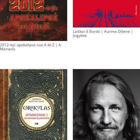
Laiškai iš Bordo | Aurima Dilienė |
Įsigykite
2012-ieji: apokalipsė nuo A iki Z | A.
Marianis