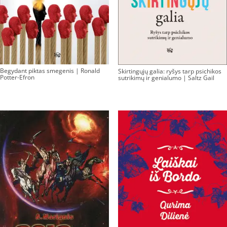
Begydant piktas smegenis | Ronald
Skirtingųjų galia: ryšys tarp psichikos
Potter-Efron
sutrikimų ir genialumo | Saltz Gail