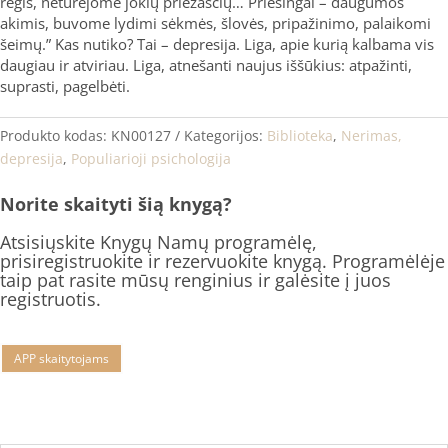
regis, neturėjome jokių priežasčių… Priešingai – daugumos
akimis, buvome lydimi sėkmės, šlovės, pripažinimo, palaikomi
šeimų.” Kas nutiko? Tai – depresija. Liga, apie kurią kalbama vis
daugiau ir atviriau. Liga, atnešanti naujus iššūkius: atpažinti,
suprasti, pagelbėti.
Produkto kodas:
KN00127
Kategorijos:
Biblioteka
,
Nerimas,
depresija
,
Populiarioji psichologija
Norite skaityti šią knygą?
Atsisiųskite Knygų Namų programėlę,
prisiregistruokite ir rezervuokite knygą. Programėlėje
taip pat rasite mūsų renginius ir galėsite į juos
registruotis.
APP skaitytojams