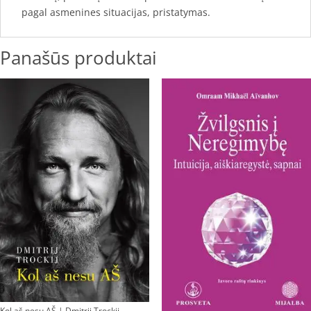
pagal asmenines situacijas, pristatymas.
Panašūs produktai
Kol aš nesu AŠ | Dmitrij Trockij