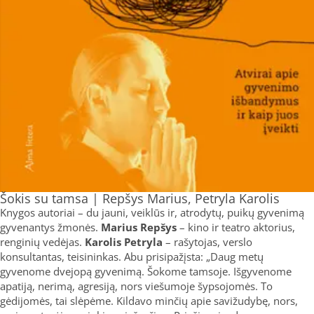
Šokis su tamsa | Repšys Marius, Petryla Karolis
Knygos autoriai – du jauni, veiklūs ir, atrodytų, puikų gyvenimą
gyvenantys žmonės.
Marius Repšys
– kino ir teatro aktorius,
renginių vedėjas.
Karolis Petryla
– rašytojas, verslo
konsultantas, teisininkas. Abu prisipažįsta: „Daug metų
gyvenome dvejopą gyvenimą. Šokome tamsoje. Išgyvenome
apatiją, nerimą, agresiją, nors viešumoje šypsojomės. To
gėdijomės, tai slėpėme. Kildavo minčių apie savižudybę, nors,