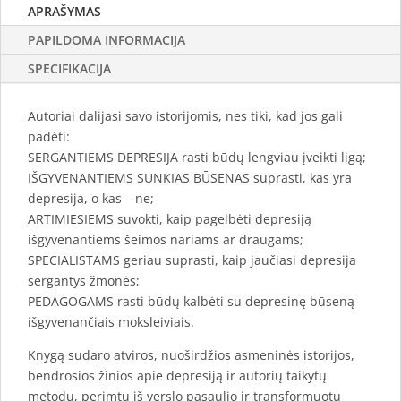
APRAŠYMAS
PAPILDOMA INFORMACIJA
SPECIFIKACIJA
Autoriai dalijasi savo istorijomis, nes tiki, kad jos gali
padėti:
SERGANTIEMS DEPRESIJA rasti būdų lengviau įveikti ligą;
IŠGYVENANTIEMS SUNKIAS BŪSENAS suprasti, kas yra
depresija, o kas – ne;
ARTIMIESIEMS suvokti, kaip pagelbėti depresiją
išgyvenantiems šeimos nariams ar draugams;
SPECIALISTAMS geriau suprasti, kaip jaučiasi depresija
sergantys žmonės;
PEDAGOGAMS rasti būdų kalbėti su depresinę būseną
išgyvenančiais moksleiviais.
Knygą sudaro atviros, nuoširdžios asmeninės istorijos,
bendrosios žinios apie depresiją ir autorių taikytų
metodų, perimtų iš verslo pasaulio ir transformuotų