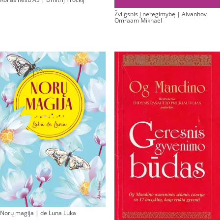
Žvilgsnis į neregimybę | Aivanhov
Omraam Mikhael
Norų magija | de Luna Luka