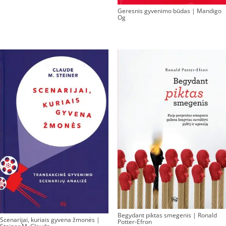
Geresnis gyvenimo būdas | Mandigo
Og
Begydant piktas smegenis | Ronald
Scenarijai, kuriais gyvena žmonės |
Potter-Efron