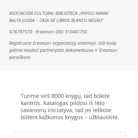
ASOCIACIÓN CULTURAL BIBLIOTECA „KNYGU NAMAI
BALTA JUODA – CASA DE LIBROS BLANCO NEGRO”
G76797570 · Erasmus+ OID: E10401750
Registruota Erasmus+ organizacijų sistemoje. OID kodą
galima naudoti partnerystės dokumentuose ir Erasmus+
paraiškose.
Turime virš 8000 knygų, tad būkite
kantrūs. Katalogas pildosi iš lėto
savanorių iniciatyva, tad jei ieškote
būtent kažkurios knygos – užklauskite.