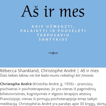
Rébecca Shankland, Christophe André | Aš ir mes
Šiais laikais labiau nei bet kada mums reikalingi kiti žmonės.
Christophe André
(Kristofas Andrė; g. 1956) – prancūzų
psichiatras ir psichoterapeutas. Jis yra vienas iš pagrindinių
biheivioristinės, kognityvinės ir elgesio terapijos atstovų
Prancūzijoje, vienas iš pirmųjų psichoterapijoje ėmęs taikyti
meditaciją. Christophe’as André yra parašęs apie 30 knygų, skirtų