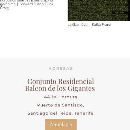
skaudžios patirties ir susigrąžinti
gyvenimą | Forward Susan, Buck
Craig
Laiškas tėvui | Kafka Franz
ADRESAS
Conjunto Residencial
Balcon de los Gigantes
4A La Hordura
Puerto de Santiago,
Santiago del Teide, Tenerife
Žemėlapis