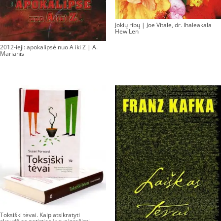
Jokių ribų | Joe Vitale, dr. Ihaleakala
Hew Len
2012-ieji: apokalipsė nuo A iki Z | A.
Marianis
Toksiški tėvai. Kaip atsikratyti