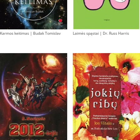
Karmos keitimas | Budak Tomislav
Laimės spąstai | Dr. Russ Harris