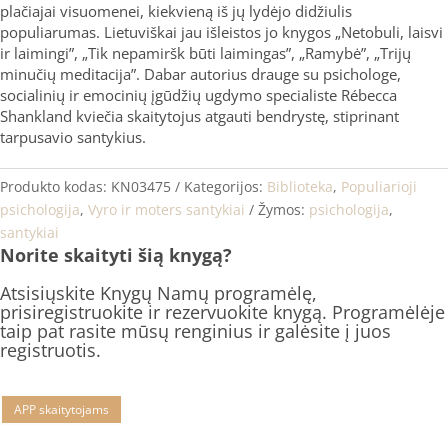
plačiajai visuomenei, kiekvieną iš jų lydėjo didžiulis
populiarumas. Lietuviškai jau išleistos jo knygos „Netobuli, laisvi
ir laimingi”, „Tik nepamiršk būti laimingas”, „Ramybė”, „Trijų
minučių meditacija”. Dabar autorius drauge su psichologe,
socialinių ir emocinių įgūdžių ugdymo specialiste Rébecca
Shankland kviečia skaitytojus atgauti bendrystę, stiprinant
tarpusavio santykius.
Produkto kodas:
KN03475
Kategorijos:
Biblioteka
,
Populiarioji
psichologija
,
Vyro ir moters santykiai
Žymos:
psichologija
,
santykiai
Norite skaityti šią knygą?
Atsisiųskite Knygų Namų programėlę,
prisiregistruokite ir rezervuokite knygą. Programėlėje
taip pat rasite mūsų renginius ir galėsite į juos
registruotis.
APP skaitytojams