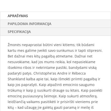
APRAŠYMAS
PAPILDOMA INFORMACIJA
SPECIFIKACIJA
Žmonės nepaprastai būtini vieni kitiems; tik būdami
kartu mes galime įveikti savo sunkumus ir tapti stipresni.
Bet dažnai mes kitų pagalbą atmetame. Dažnai net
nesuvokiame, kad jos mums reikia, kol nepasiekiame
išsekimo ribos ir nekrintame pasliki, bandydami viską
padaryti patys. Christophe'as Andre ir Rébecca
Shankland kalba apie tai, kaip išmokti priimti pagalbą ir
kaip jos paprašyti. Kaip atpažinti emocinio saugumo
trūkumą ir kaip jį susikurti drauge su kitais. Kaip pasiekti
emocinę pusiausvyrą šeimoje. Kaip sukurti atmosferą,
leidžiančią vaikams pasitikėti ir prisirišti vieniems prie
kitų – kad užaugę jie galėtų gauti paramą ir meilę iš