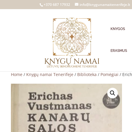
+370 687 17932
info@knygunamaitenerifeje.lt
KNYGOS
ERASMUS
Home
/
Knygų namai Tenerifeje
/
Biblioteka
/
Pomėgiai
/ Eric