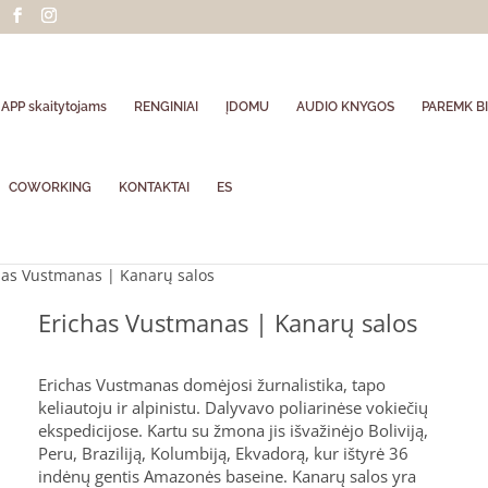
APP skaitytojams
RENGINIAI
ĮDOMU
AUDIO KNYGOS
PAREMK BI
COWORKING
KONTAKTAI
ES
has Vustmanas | Kanarų salos
Erichas Vustmanas | Kanarų salos
Erichas Vustmanas domėjosi žurnalistika, tapo
keliautoju ir alpinistu. Dalyvavo poliarinėse vokiečių
ekspedicijose. Kartu su žmona jis išvažinėjo Boliviją,
Peru, Braziliją, Kolumbiją, Ekvadorą, kur ištyrė 36
indėnų gentis Amazonės baseine. Kanarų salos yra