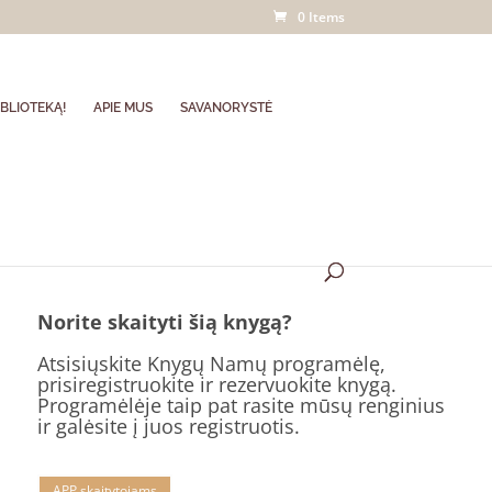
0 Items
BLIOTEKĄ!
APIE MUS
SAVANORYSTĖ
Norite skaityti šią knygą?
Atsisiųskite Knygų Namų programėlę,
prisiregistruokite ir rezervuokite knygą.
Programėlėje taip pat rasite mūsų renginius
ir galėsite į juos registruotis.
APP skaitytojams