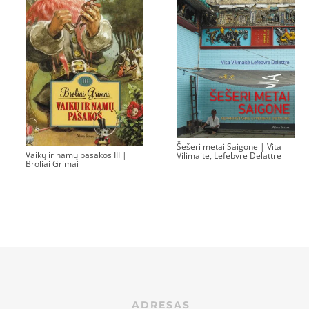
Šešeri metai Saigone | Vita
Vaikų ir namų pasakos III |
Vilimaite, Lefebvre Delattre
Broliai Grimai
ADRESAS