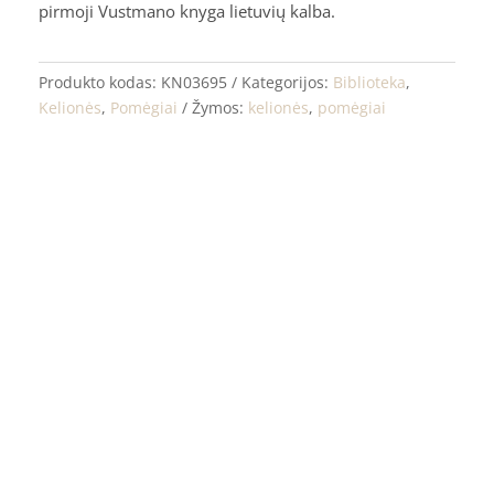
pirmoji Vustmano knyga lietuvių kalba.
Produkto kodas:
KN03695
Kategorijos:
Biblioteka
,
Kelionės
,
Pomėgiai
Žymos:
kelionės
,
pomėgiai