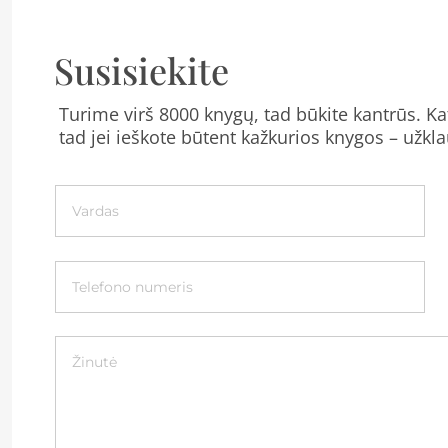
Susisiekite
Turime virš 8000 knygų, tad būkite kantrūs. Kat
tad jei ieškote būtent kažkurios knygos – užkla