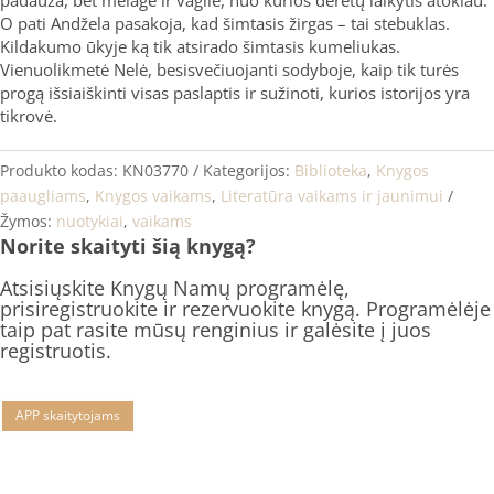
padauža, bet melagė ir vagilė, nuo kurios derėtų laikytis atokiau.
O pati Andžela pasakoja, kad šimtasis žirgas – tai stebuklas.
Kildakumo ūkyje ką tik atsirado šimtasis kumeliukas.
Vienuolikmetė Nelė, besisvečiuojanti sodyboje, kaip tik turės
progą išsiaiškinti visas paslaptis ir sužinoti, kurios istorijos yra
tikrovė.
Produkto kodas:
KN03770
Kategorijos:
Biblioteka
,
Knygos
paaugliams
,
Knygos vaikams
,
Literatūra vaikams ir jaunimui
Žymos:
nuotykiai
,
vaikams
Norite skaityti šią knygą?
Atsisiųskite Knygų Namų programėlę,
prisiregistruokite ir rezervuokite knygą. Programėlėje
taip pat rasite mūsų renginius ir galėsite į juos
registruotis.
APP skaitytojams