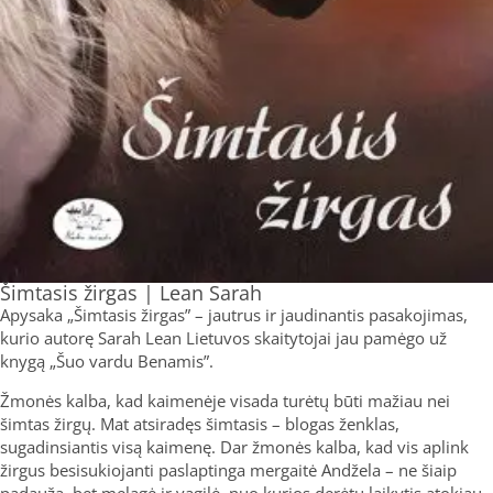
Šimtasis žirgas | Lean Sarah
Apysaka „Šimtasis žirgas” – jautrus ir jaudinantis pasakojimas,
kurio autorę Sarah Lean Lietuvos skaitytojai jau pamėgo už
knygą „Šuo vardu Benamis”.
Žmonės kalba, kad kaimenėje visada turėtų būti mažiau nei
šimtas žirgų. Mat atsiradęs šimtasis – blogas ženklas,
sugadinsiantis visą kaimenę. Dar žmonės kalba, kad vis aplink
žirgus besisukiojanti paslaptinga mergaitė Andžela – ne šiaip