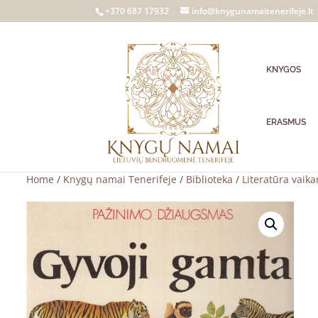
+370 687 17932
info@knygunamaitenerifeje.lt
KNYGOS
ERASMUS
Home
/
Knygų namai Tenerifeje
/
Biblioteka
/
Literatūra vaik