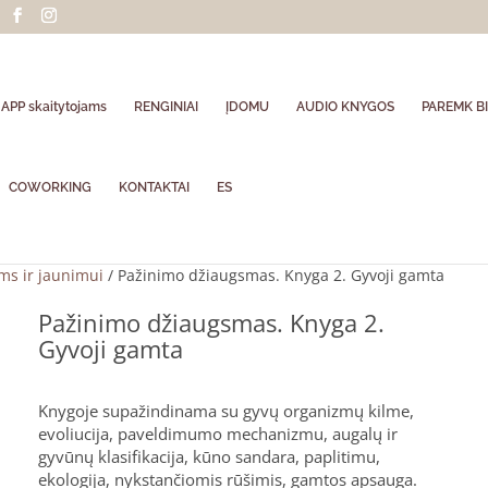
APP skaitytojams
RENGINIAI
ĮDOMU
AUDIO KNYGOS
PAREMK BI
COWORKING
KONTAKTAI
ES
ams ir jaunimui
/ Pažinimo džiaugsmas. Knyga 2. Gyvoji gamta
Pažinimo džiaugsmas. Knyga 2.
Gyvoji gamta
Knygoje supažindinama su gyvų organizmų kilme,
evoliucija, paveldimumo mechanizmu, augalų ir
gyvūnų klasifikacija, kūno sandara, paplitimu,
ekologija, nykstančiomis rūšimis, gamtos apsauga.