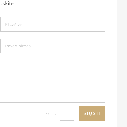
uskite.
=
SIŲSTI
9 + 5