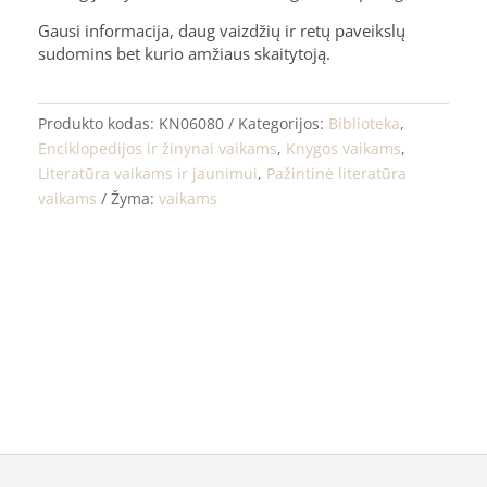
Gausi informacija, daug vaizdžių ir retų paveikslų
sudomins bet kurio amžiaus skaitytoją.
Produkto kodas:
KN06080
Kategorijos:
Biblioteka
,
Enciklopedijos ir žinynai vaikams
,
Knygos vaikams
,
Literatūra vaikams ir jaunimui
,
Pažintinė literatūra
vaikams
Žyma:
vaikams