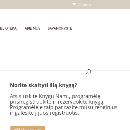
0 Items
BLIOTEKĄ!
APIE MUS
SAVANORYSTĖ
Norite skaityti šią knygą?
Atsisiųskite Knygų Namų programėlę,
prisiregistruokite ir rezervuokite knygą.
Programėlėje taip pat rasite mūsų renginius
ir galėsite į juos registruotis.
APP skaitytojams