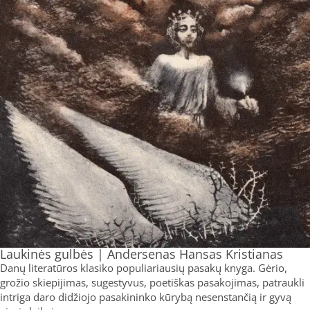
Laukinės gulbės | Andersenas Hansas Kristianas
Danų literatūros klasiko populiariausių pasakų knyga. Gėrio,
grožio skiepijimas, sugestyvus, poetiškas pasakojimas, patraukli
intriga daro didžiojo pasakininko kūrybą nesenstančią ir gyvą