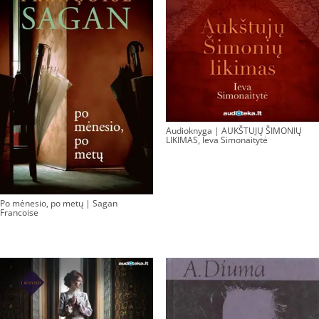
Audioknyga | AUKŠTUJŲ ŠIMONIŲ
LIKIMAS, Ieva Simonaitytė
Po mėnesio, po metų | Sagan
Francoise