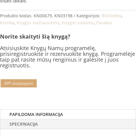
visais laikais.
Produkto kodas:
KN00679, KN03198
Kategorijos:
Biblioteka
,
Klasika
,
Knygos mažiausiems
,
Knygos vaikams
,
Pasakos
Norite skaityti šią knygą?
Atsisiųskite Knygų Namų programėlę,
prisiregistruokite ir rezervuokite knygą. Programėlėje
taip pat rasite mūsų renginius ir galėsite į juos
registruotis.
APP skaitytojams
PAPILDOMA INFORMACIJA
SPECIFIKACIJA