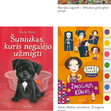
Marijka Lugovik | Vilkiukas giliai giliai
jūroje
Kakės Makės atradimai. Žmogaus
kūnas