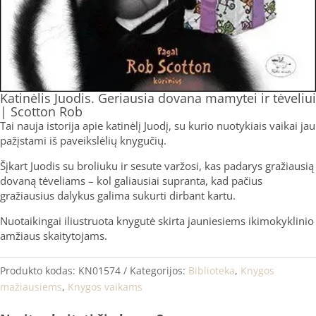
Katinėlis Juodis. Geriausia dovana mamytei ir tėveliui
| Scotton Rob
Tai nauja istorija apie katinėlį Juodį, su kurio nuotykiais vaikai jau
pažįstami iš paveikslėlių knygučių.
Šįkart Juodis su broliuku ir sesute varžosi, kas padarys gražiausią
dovaną tėveliams – kol galiausiai supranta, kad pačius
gražiausius dalykus galima sukurti dirbant kartu.
Nuotaikingai iliustruota knygutė skirta jauniesiems ikimokyklinio
amžiaus skaitytojams.
Produkto kodas:
KN01574
Kategorijos:
Biblioteka
,
Knygos
mažiausiems
,
Knygos vaikams