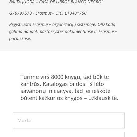
BALTA JUODA – CASA DE LIBROS BLANCO NEGRO”
G76797570 · Erasmus+ OID: E10401750
Registruota Erasmus+ organizacijų sistemoje. OID kodą
galima naudoti partnerystės dokumentuose ir Erasmus+
paraiškose.
Turime virš 8000 knygų, tad būkite
kantrūs. Katalogas pildosi iš lėto
savanorių iniciatyva, tad jei ieškote
būtent kažkurios knygos – užklauskite.