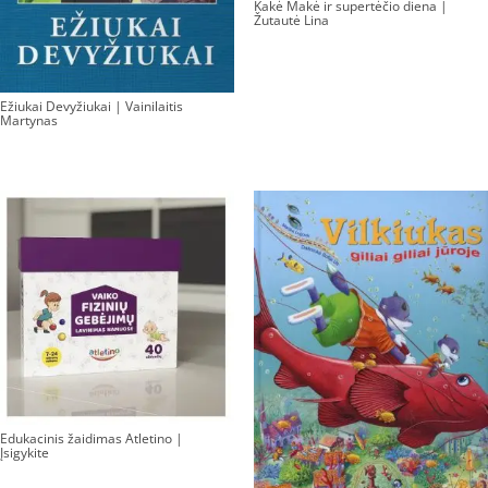
Kakė Makė ir supertėčio diena |
Žutautė Lina
Ežiukai Devyžiukai | Vainilaitis
Martynas
Edukacinis žaidimas Atletino |
Įsigykite