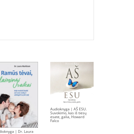
Audioknyga | AŠ ESU.
Suvokimo, kas iš tiesų
esate, galia, Howard
Falco
15.75
€
dioknyga | Dr. Laura