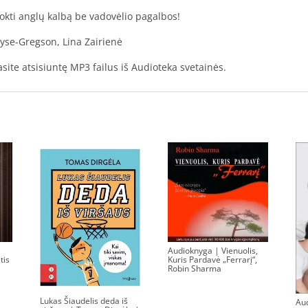
okti anglų kalbą be vadovėlio pagalbos!
yse-Gregson, Lina Zairienė
te atsisiuntę MP3 failus iš Audioteka svetainės.
Audioknyga | Vienuolis,
tis
Kuris Pardavė „Ferrarį“,
Robin Sharma
11.70
€
Lukas Šiaudelis deda iš
Au