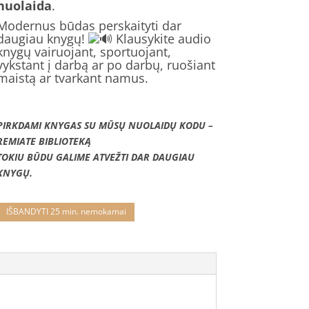
nuolaida
.
Modernus būdas perskaityti dar
daugiau knygų!
Klausykite audio
knygų vairuojant, sportuojant,
vykstant į darbą ar po darbų, ruošiant
maistą ar tvarkant namus.
PIRKDAMI KNYGAS SU MŪSŲ NUOLAIDŲ KODU –
REMIATE BIBLIOTEKĄ
TOKIU BŪDU GALIME ATVEŽTI DAR DAUGIAU
KNYGŲ.
IŠBANDYTI 25 min. nemokamai