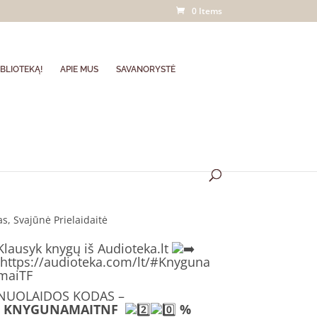
0 Items
BLIOTEKĄ!
APIE MUS
SAVANORYSTĖ
s, Svajūnė Prielaidaitė
Klausyk knygų iš Audioteka.lt
https://audioteka.com/lt/#Knyguna
maiTF
NUOLAIDOS KODAS –
KNYGUNAMAITNF
%