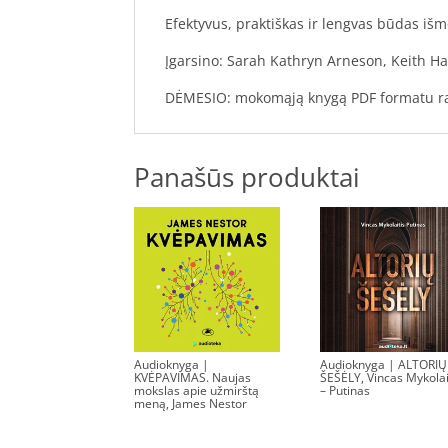
Efektyvus, praktiškas ir lengvas būdas išm
Įgarsino: Sarah Kathryn Arneson, Keith Ha
DĖMESIO: mokomąją knygą PDF formatu rasi
Panašūs produktai
Audioknyga |
Audioknyga | ALTORIŲ
KVĖPAVIMAS. Naujas
ŠEŠĖLY, Vincas Mykolai
mokslas apie užmirštą
– Putinas
meną, James Nestor
9.50
€
16.70
€