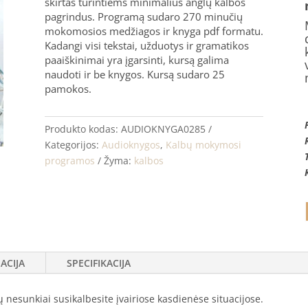
skirtas turintiems minimalius anglų kalbos
pagrindus. Programą sudaro 270 minučių
mokomosios medžiagos ir knyga pdf formatu.
Kadangi visi tekstai, užduotys ir gramatikos
paaiškinimai yra įgarsinti, kursą galima
naudoti ir be knygos. Kursą sudaro 25
pamokos.
Produkto kodas:
AUDIOKNYGA0285
Kategorijos:
Audioknygos
,
Kalbų mokymosi
programos
Žyma:
kalbos
ACIJA
SPECIFIKACIJA
nesunkiai susikalbesite įvairiose kasdienėse situacijose.