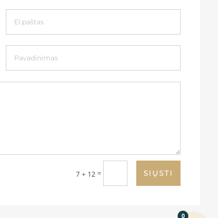
=
SIŲSTI
7 + 12
0