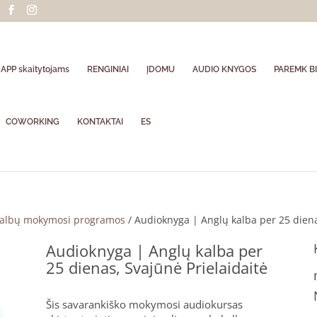
APP skaitytojams
RENGINIAI
ĮDOMU
AUDIO KNYGOS
PAREMK BI
COWORKING
KONTAKTAI
ES
albų mokymosi programos
/ Audioknyga | Anglų kalba per 25 diena
Audioknyga | Anglų kalba per
25 dienas, Svajūnė Prielaidaitė
Šis savarankiško mokymosi audiokursas