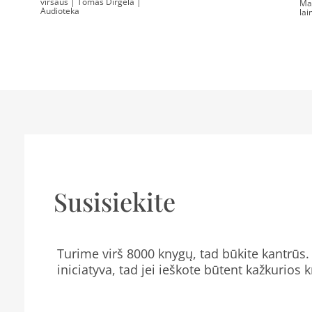
viršaus | Tomas Dirgėla |
Ma
Audioteka
lai
0.00
€
12.99
€
Susisiekite
Turime virš 8000 knygų, tad būkite kantrūs. 
iniciatyva, tad jei ieškote būtent kažkurios 