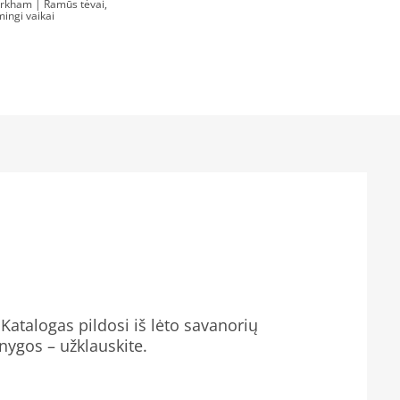
rkham | Ramūs tėvai,
mingi vaikai
Katalogas pildosi iš lėto savanorių
knygos – užklauskite.