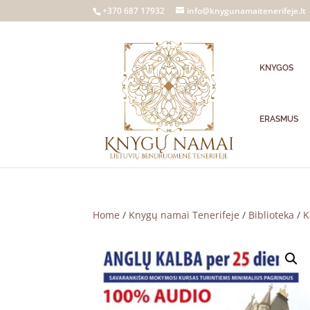
+370 687 17932
info@knygunamaitenerifeje.lt
KNYGOS
ERASMUS
Home
/
Knygų namai Tenerifeje
/
Biblioteka
/
K