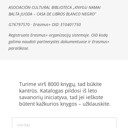
ASOCIACIÓN CULTURAL BIBLIOTECA „KNYGU NAMAI
BALTA JUODA – CASA DE LIBROS BLANCO NEGRO”
G76797570 · Erasmus+ OID: E10401750
Registruota Erasmus+ organizacijų sistemoje. OID kodą
galima naudoti partnerystės dokumentuose ir Erasmus+
paraiškose.
Turime virš 8000 knygų, tad būkite
kantrūs. Katalogas pildosi iš lėto
savanorių iniciatyva, tad jei ieškote
būtent kažkurios knygos – užklauskite.