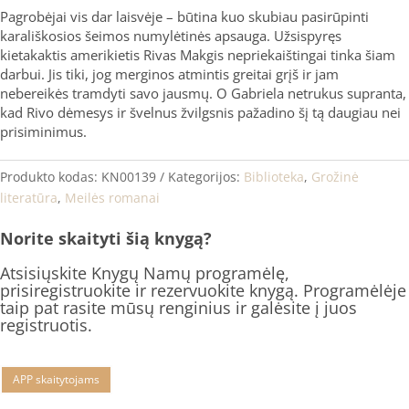
Pagrobėjai vis dar laisvėje – būtina kuo skubiau pasirūpinti
karališkosios šeimos numylėtinės apsauga. Užsispyręs
kietakaktis amerikietis Rivas Makgis nepriekaištingai tinka šiam
darbui. Jis tiki, jog merginos atmintis greitai grįš ir jam
nebereikės tramdyti savo jausmų. O Gabriela netrukus supranta,
kad Rivo dėmesys ir švelnus žvilgsnis pažadino šį tą daugiau nei
prisiminimus.
Produkto kodas:
KN00139
Kategorijos:
Biblioteka
,
Grožinė
literatūra
,
Meilės romanai
Norite skaityti šią knygą?
Atsisiųskite Knygų Namų programėlę,
prisiregistruokite ir rezervuokite knygą. Programėlėje
taip pat rasite mūsų renginius ir galėsite į juos
registruotis.
APP skaitytojams