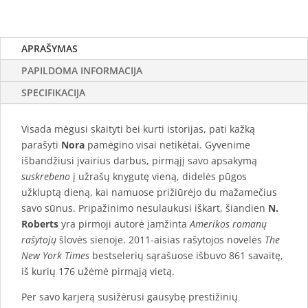
APRAŠYMAS
PAPILDOMA INFORMACIJA
SPECIFIKACIJA
Visada mėgusi skaityti bei kurti istorijas, pati kažką
parašyti
Nora
pamėgino visai netikėtai. Gyvenime
išbandžiusi įvairius darbus, pirmąjį savo apsakymą
suskrebeno
į užrašų knygutę vieną, didelės pūgos
užkluptą dieną, kai namuose prižiūrėjo du mažamečius
savo sūnus. Pripažinimo nesulaukusi iškart, šiandien
N.
Roberts
yra pirmoji autorė įamžinta
Amerikos romanų
rašytojų
šlovės sienoje. 2011-aisias rašytojos novelės
The
New York Times
bestselerių sąrašuose išbuvo 861 savaitę,
iš kurių 176 užėmė pirmąją vietą.
Per savo karjerą susižėrusi gausybę prestižinių