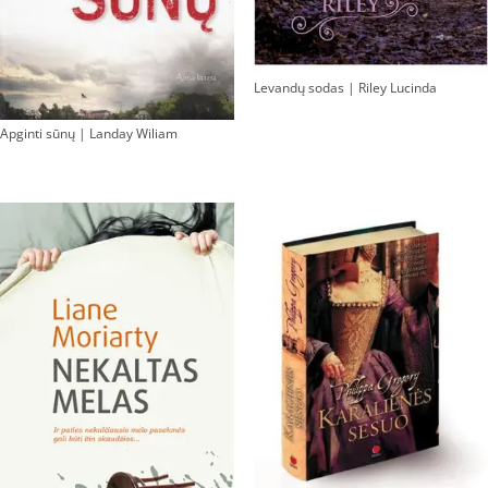
Levandų sodas | Riley Lucinda
Apginti sūnų | Landay Wiliam