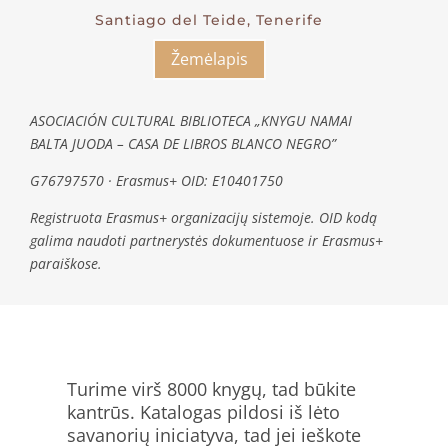
Santiago del Teide, Tenerife
Žemėlapis
ASOCIACIÓN CULTURAL BIBLIOTECA „KNYGU NAMAI
BALTA JUODA – CASA DE LIBROS BLANCO NEGRO”
G76797570 · Erasmus+ OID: E10401750
Registruota Erasmus+ organizacijų sistemoje. OID kodą
galima naudoti partnerystės dokumentuose ir Erasmus+
paraiškose.
Turime virš 8000 knygų, tad būkite
kantrūs. Katalogas pildosi iš lėto
savanorių iniciatyva, tad jei ieškote