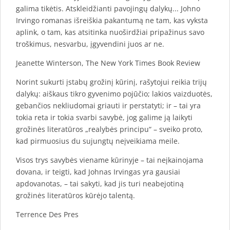
galima tikėtis. Atskleidžianti pavojingų dalykų... Johno
Irvingo romanas išreiškia pakantumą ne tam, kas vyksta
aplink, o tam, kas atsitinka nuoširdžiai pripažinus savo
troškimus, nesvarbu, įgyvendini juos ar ne.
Jeanette Winterson, The New York Times Book Review
Norint sukurti įstabų grožinį kūrinį, rašytojui reikia trijų
dalykų: aiškaus tikro gyvenimo pojūčio; lakios vaizduotės,
gebančios nekliudomai griauti ir perstatyti; ir – tai yra
tokia reta ir tokia svarbi savybė, jog galime ją laikyti
grožinės literatūros „realybės principu“ – sveiko proto,
kad pirmuosius du sujungtų neįveikiama meile.
Visos trys savybės viename kūrinyje – tai neįkainojama
dovana, ir teigti, kad Johnas Irvingas yra gausiai
apdovanotas, – tai sakyti, kad jis turi neabejotiną
grožinės literatūros kūrėjo talentą.
Terrence Des Pres