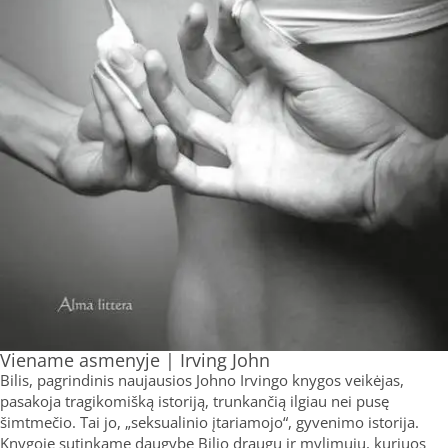
Viename asmenyje | Irving John
Bilis, pagrindinis naujausios Johno Irvingo knygos veikėjas,
pasakoja tragikomišką istoriją, trunkančią ilgiau nei pusę
šimtmečio. Tai jo, „seksualinio įtariamojo“, gyvenimo istorija.
Knygoje sutinkame daugybę Bilio draugų ir mylimųjų, kuriuos