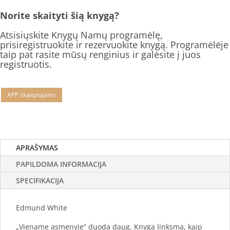
Norite skaityti šią knygą?
Atsisiųskite Knygų Namų programėlę,
prisiregistruokite ir rezervuokite knygą. Programėlėje
taip pat rasite mūsų renginius ir galėsite į juos
registruotis.
APP skaitytojams
APRAŠYMAS
PAPILDOMA INFORMACIJA
SPECIFIKACIJA
Edmund White
„Viename asmenyje“ duoda daug. Knyga linksma, kaip