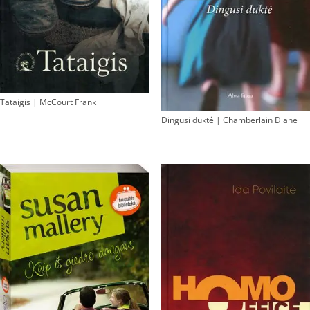
Tataigis | McCourt Frank
Dingusi duktė | Chamberlain Diane