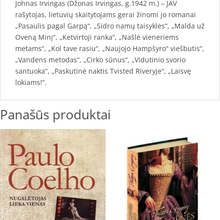
Johnas Irvingas (Džonas Irvingas, g.1942 m.) – JAV
rašytojas, lietuvių skaitytojams gerai žinomi jo romanai
„Pasaulis pagal Garpą“, „Sidro namų taisyklės“, „Malda už
Oveną Minį“, „Ketvirtoji ranka“, „Našlė vieneriems
metams“, „Kol tave rasiu“, „Naujojo Hampšyro“ viešbutis“,
„Vandens metodas“, „Cirko sūnus“, „Vidutinio svorio
santuoka“, „Paskutinė naktis Tvisted Riveryje“, „Laisvę
lokiams!“.
Panašūs produktai