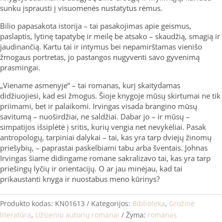
sunku įsprausti į visuomenės nustatytus rėmus.
Bilio papasakota istorija – tai pasakojimas apie geismus,
paslaptis, lytinę tapatybę ir meilę be atsako – skaudžią, smagią ir
jaudinančią. Kartu tai ir intymus bei nepamirštamas vienišo
žmogaus portretas, jo pastangos nugyventi savo gyvenimą
prasmingai.
„Viename asmenyje“ – tai romanas, kurį skaitydamas
didžiuojiesi, kad esi žmogus. Šioje knygoje mūsų skirtumai ne tik
priimami, bet ir palaikomi. Irvingas visada brangino mūsų
savitumą – nuoširdžiai, ne saldžiai. Dabar jo – ir mūsų –
simpatijos išsiplėtė į sritis, kurių vengia net nevykėliai. Pasak
antropologų, tarpiniai dalykai – tai, kas yra tarp dviejų žinomų
priešybių, – paprastai paskelbiami tabu arba šventais. Johnas
Irvingas šiame didingame romane sakralizavo tai, kas yra tarp
priešingų lyčių ir orientacijų. O ar jau minėjau, kad tai
prikaustanti knyga ir nuostabus meno kūrinys?
Produkto kodas:
KN01613
Kategorijos:
Biblioteka
,
Grožinė
literatūra
,
Užsienio autorių romanai
Žyma:
romanas