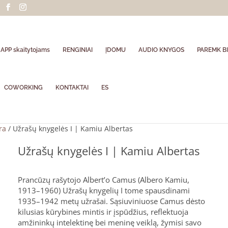
APP skaitytojams
RENGINIAI
ĮDOMU
AUDIO KNYGOS
PAREMK BI
COWORKING
KONTAKTAI
ES
ra
/ Užrašų knygelės I | Kamiu Albertas
Užrašų knygelės I | Kamiu Albertas
Prancūzų rašytojo Albert’o Camus (Albero Kamiu,
1913–1960) Užrašų knygelių I tome spausdinami
1935–1942 metų užrašai. Sąsiuviniuose Camus dėsto
kilusias kūrybines mintis ir įspūdžius, reflektuoja
amžininkų intelektinę bei meninę veiklą, žymisi savo