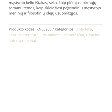
mąstymo kelio ištakas, seka, kaip plėtojasi pirmųjų
romanų temos, kaip skleidžiasi pagrindinių mąstytojo
meninių ir filosofinių idėjų užuomazgos.
Produkto kodas:
KN03906
Kategorijos:
Biblioteka
,
Grožinė literatūra
,
Prisiminimai, dienoraščiai
,
Užsienio
autorių romanai