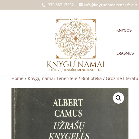
+370 687 17932
info@knygunamaitenerifeje.lt
KNYGOS
ERASMUS
Home
/
Knygų namai Tenerifeje
/
Biblioteka
/
Grožinė literatū