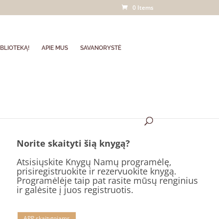
0 Items
BLIOTEKĄ!
APIE MUS
SAVANORYSTĖ
Norite skaityti šią knygą?
Atsisiųskite Knygų Namų programėlę,
prisiregistruokite ir rezervuokite knygą.
Programėlėje taip pat rasite mūsų renginius
ir galėsite į juos registruotis.
APP skaitytojams