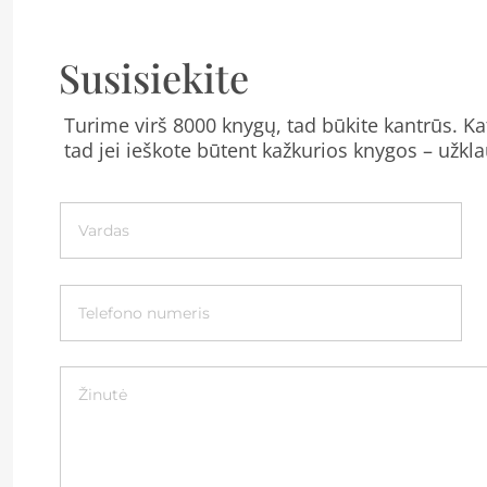
Susisiekite
Turime virš 8000 knygų, tad būkite kantrūs. Kat
tad jei ieškote būtent kažkurios knygos – užkla