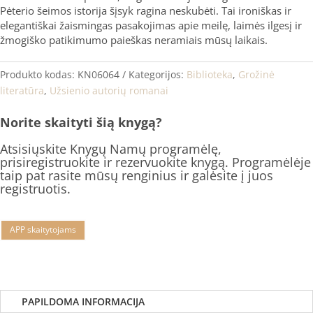
Pėterio šeimos istorija šįsyk ragina neskubėti. Tai ironiškas ir
elegantiškai žaismingas pasakojimas apie meilę, laimės ilgesį ir
žmogiško patikimumo paieškas neramiais mūsų laikais.
Produkto kodas:
KN06064
Kategorijos:
Biblioteka
,
Grožinė
literatūra
,
Užsienio autorių romanai
Norite skaityti šią knygą?
Atsisiųskite Knygų Namų programėlę,
prisiregistruokite ir rezervuokite knygą. Programėlėje
taip pat rasite mūsų renginius ir galėsite į juos
registruotis.
APP skaitytojams
PAPILDOMA INFORMACIJA