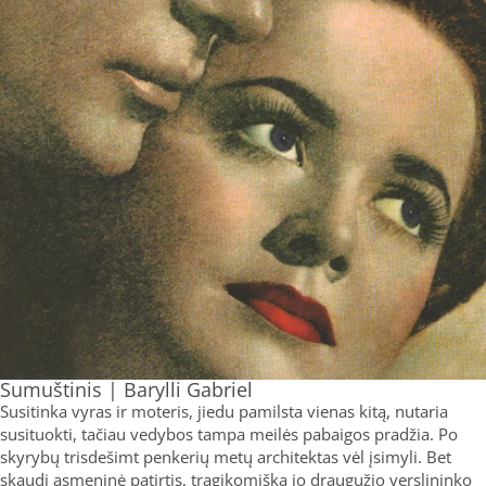
Sumuštinis | Barylli Gabriel
Susitinka vyras ir moteris, jiedu pamilsta vienas kitą, nutaria
susituokti, tačiau vedybos tampa meilės pabaigos pradžia. Po
skyrybų trisdešimt penkerių metų architektas vėl įsimyli. Bet
skaudi asmeninė patirtis, tragikomiška jo draugužio verslininko