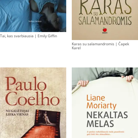
Tai, kas svarbiausia | Emily Giffin
Karas su salamandromis | Čapek
Karel