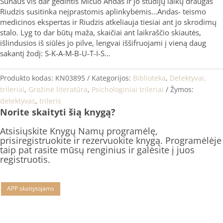
Sūnaus vis dar gedintis Micuo Andas ir jo studijų laikų draugas
Riudzis susitinka neįprastomis aplinkybėmis…Andas- teismo
medicinos ekspertas ir Riudzis atkeliauja tiesiai ant jo skrodimų
stalo. Lyg to dar būtų maža, skaičiai ant laikraščio skiautės,
išlindusios iš siūlės jo pilve, lengvai iššifruojami į vieną daug
sakantį žodį: S-K-A-M-B-U-T-I-S…
Produkto kodas:
KN03895
Kategorijos:
Biblioteka
,
Detektyvai,
trileriai
,
Grožinė literatūra
,
Psichologiniai trileriai
Žymos:
detektyvas
,
trileris
Norite skaityti šią knygą?
Atsisiųskite Knygų Namų programėlę,
prisiregistruokite ir rezervuokite knygą. Programėlėje
taip pat rasite mūsų renginius ir galėsite į juos
registruotis.
APP skaitytojams