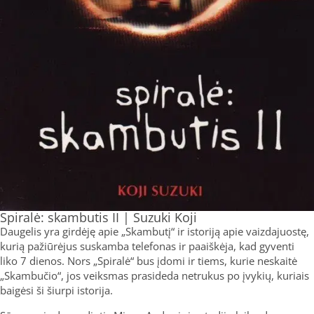
Spiralė: skambutis II | Suzuki Koji
Daugelis yra girdėję apie „Skambutį“ ir istoriją apie vaizdajuostę,
kurią pažiūrėjus suskamba telefonas ir paaiškėja, kad gyventi
liko 7 dienos. Nors „Spiralė“ bus įdomi ir tiems, kurie neskaitė
„Skambučio“, jos veiksmas prasideda netrukus po įvykių, kuriais
baigėsi ši šiurpi istorija.