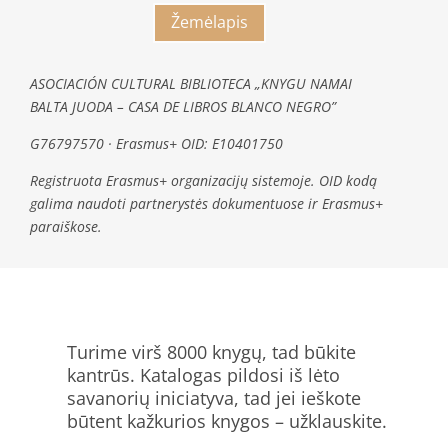
Žemėlapis
ASOCIACIÓN CULTURAL BIBLIOTECA „KNYGU NAMAI
BALTA JUODA – CASA DE LIBROS BLANCO NEGRO”
G76797570 · Erasmus+ OID: E10401750
Registruota Erasmus+ organizacijų sistemoje. OID kodą
galima naudoti partnerystės dokumentuose ir Erasmus+
paraiškose.
Turime virš 8000 knygų, tad būkite
kantrūs. Katalogas pildosi iš lėto
savanorių iniciatyva, tad jei ieškote
būtent kažkurios knygos – užklauskite.