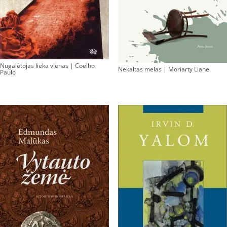
Nugalėtojas lieka vienas | Coelho
Nekaltas melas | Moriarty Liane
Paulo