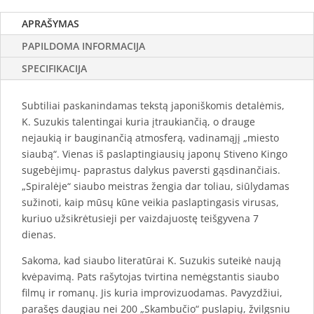
APRAŠYMAS
PAPILDOMA INFORMACIJA
SPECIFIKACIJA
Subtiliai paskanindamas tekstą japoniškomis detalėmis,
K. Suzukis talentingai kuria įtraukiančią, o drauge
nejaukią ir bauginančią atmosferą, vadinamąjį „miesto
siaubą“. Vienas iš paslaptingiausių japonų Stiveno Kingo
sugebėjimų- paprastus dalykus paversti gąsdinančiais.
„Spiralėje“ siaubo meistras žengia dar toliau, siūlydamas
sužinoti, kaip mūsų kūne veikia paslaptingasis virusas,
kuriuo užsikrėtusieji per vaizdajuostę teišgyvena 7
dienas.
Sakoma, kad siaubo literatūrai K. Suzukis suteikė naują
kvėpavimą. Pats rašytojas tvirtina nemėgstantis siaubo
filmų ir romanų. Jis kuria improvizuodamas. Pavyzdžiui,
parašęs daugiau nei 200 „Skambučio“ puslapių, žvilgsniu