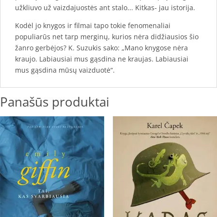
užkliuvo už vaizdajuostės ant stalo... Kitkas- jau istorija.
Kodėl jo knygos ir filmai tapo tokie fenomenaliai
populiarūs net tarp merginų, kurios nėra didžiausios šio
žanro gerbėjos? K. Suzukis sako: „Mano knygose nėra
kraujo. Labiausiai mus gąsdina ne kraujas. Labiausiai
mus gąsdina mūsų vaizduotė“.
Panašūs produktai