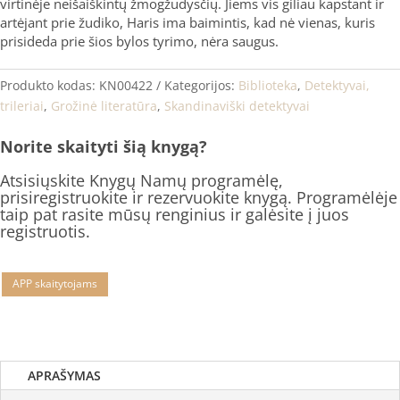
virtinėje neišaiškintų žmogžudysčių. Jiems vis giliau kapstant ir
artėjant prie žudiko, Haris ima baimintis, kad nė vienas, kuris
prisideda prie šios bylos tyrimo, nėra saugus.
Produkto kodas:
KN00422
Kategorijos:
Biblioteka
,
Detektyvai,
trileriai
,
Grožinė literatūra
,
Skandinaviški detektyvai
Norite skaityti šią knygą?
Atsisiųskite Knygų Namų programėlę,
prisiregistruokite ir rezervuokite knygą. Programėlėje
taip pat rasite mūsų renginius ir galėsite į juos
registruotis.
APP skaitytojams
APRAŠYMAS