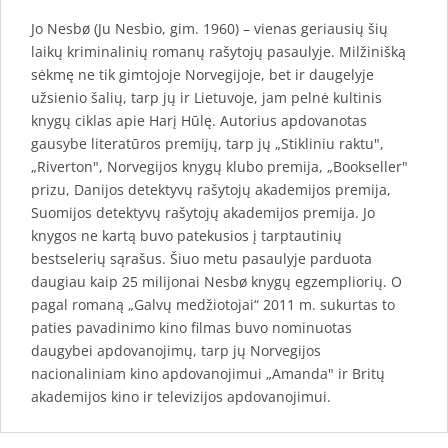
Jo Nesbø (Ju Nesbio, gim. 1960) – vienas geriausių šių
laikų kriminalinių romanų rašytojų pasaulyje. Milžinišką
sėkmę ne tik gimtojoje Norvegijoje, bet ir daugelyje
užsienio šalių, tarp jų ir Lietuvoje, jam pelnė kultinis
knygų ciklas apie Harį Hūlę. Autorius apdovanotas
gausybe literatūros premijų, tarp jų „Stikliniu raktu",
„Riverton", Norvegijos knygų klubo premija, „Bookseller"
prizu, Danijos detektyvų rašytojų akademijos premija,
Suomijos detektyvų rašytojų akademijos premija. Jo
knygos ne kartą buvo patekusios į tarptautinių
bestselerių sąrašus. Šiuo metu pasaulyje parduota
daugiau kaip 25 milijonai Nesbø knygų egzempliorių. O
pagal romaną „Galvų medžiotojai“ 2011 m. sukurtas to
paties pavadinimo kino filmas buvo nominuotas
daugybei apdovanojimų, tarp jų Norvegijos
nacionaliniam kino apdovanojimui „Amanda" ir Britų
akademijos kino ir televizijos apdovanojimui.