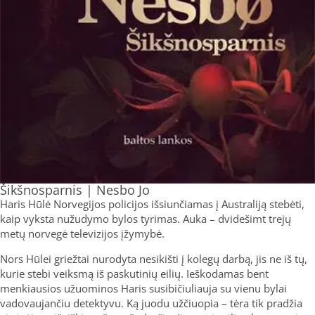
Šikšnosparnis | Nesbo Jo
Haris Hūlė Norvegijos policijos išsiunčiamas į Australiją stebėti,
kaip vyksta nužudymo bylos tyrimas. Auka – dvidešimt trejų
metų norvegė televizijos įžymybė.
Nors Hūlei griežtai nurodyta nesikišti į kolegų darbą, jis ne iš tų,
kurie stebi veiksmą iš paskutinių eilių. Ieškodamas bent
menkiausios užuominos Haris susibičiuliauja su vienu bylai
vadovaujančiu detektyvu. Ką juodu užčiuopia – tėra tik pradžia