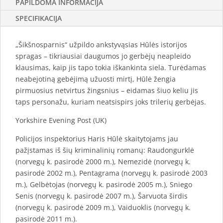
PAPILDOMA INFORMACIJA
SPECIFIKACIJA
„Šikšnosparnis“ užpildo ankstyvąsias Hūlės istorijos
spragas – tikriausiai daugumos jo gerbėjų neapleido
klausimas, kaip jis tapo tokia iškankinta siela. Turėdamas
neabejotiną gebėjimą užuosti mirtį, Hūlė žengia
pirmuosius netvirtus žingsnius – eidamas šiuo keliu jis
taps personažu, kuriam neatsispirs joks trilerių gerbėjas.
Yorkshire Evening Post (UK)
Policijos inspektorius Haris Hūlė skaitytojams jau
pažįstamas iš šių kriminalinių romanų: Raudongurklė
(norvegų k. pasirodė 2000 m.), Nemezidė (norvegų k.
pasirodė 2002 m.), Pentagrama (norvegų k. pasirodė 2003
m.), Gelbėtojas (norvegų k. pasirodė 2005 m.), Sniego
Senis (norvegų k. pasirodė 2007 m.), Šarvuota širdis
(norvegų k. pasirodė 2009 m.), Vaiduoklis (norvegų k.
pasirodė 2011 m.).