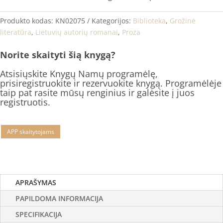
Produkto kodas:
KN02075
Kategorijos:
Biblioteka
,
Grožinė
literatūra
,
Lietuvių autorių romanai
,
Proza
Norite skaityti šią knygą?
Atsisiųskite Knygų Namų programėlę,
prisiregistruokite ir rezervuokite knygą. Programėlėje
taip pat rasite mūsų renginius ir galėsite į juos
registruotis.
APP skaitytojams
APRAŠYMAS
PAPILDOMA INFORMACIJA
SPECIFIKACIJA