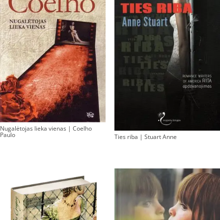
Nugalėtojas lieka vienas | Coelho
Paulo
Ties riba | Stuart Anne