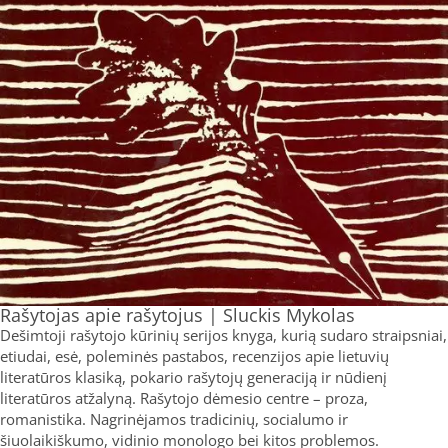
Rašytojas apie rašytojus | Sluckis Mykolas
Dešimtoji rašytojo kūrinių serijos knyga, kurią sudaro straipsniai,
etiudai, esė, poleminės pastabos, recenzijos apie lietuvių
literatūros klasiką, pokario rašytojų generaciją ir nūdienį
literatūros atžalyną. Rašytojo dėmesio centre – proza,
romanistika. Nagrinėjamos tradicinių, socialumo ir
šiuolaikiškumo, vidinio monologo bei kitos problemos.