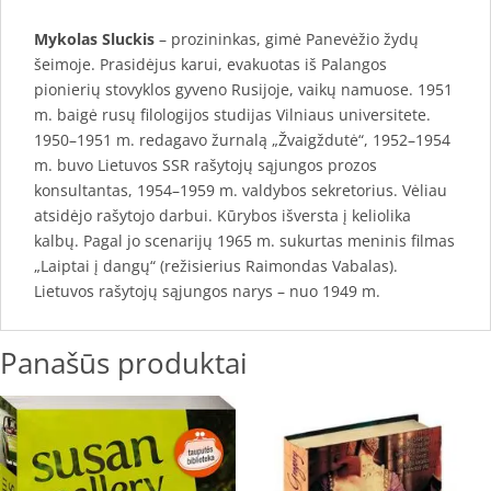
Mykolas Sluckis
– prozininkas, gimė Panevėžio žydų
šeimoje. Prasidėjus karui, evakuotas iš Palangos
pionierių stovyklos gyveno Rusijoje, vaikų namuose. 1951
m. baigė rusų filologijos studijas Vilniaus universitete.
1950–1951 m. redagavo žurnalą „Žvaigždutė“, 1952–1954
m. buvo Lietuvos SSR rašytojų sąjungos prozos
konsultantas, 1954–1959 m. valdybos sekretorius. Vėliau
atsidėjo rašytojo darbui. Kūrybos išversta į keliolika
kalbų. Pagal jo scenarijų 1965 m. sukurtas meninis filmas
„Laiptai į dangų“ (režisierius Raimondas Vabalas).
Lietuvos rašytojų sąjungos narys – nuo 1949 m.
Panašūs produktai