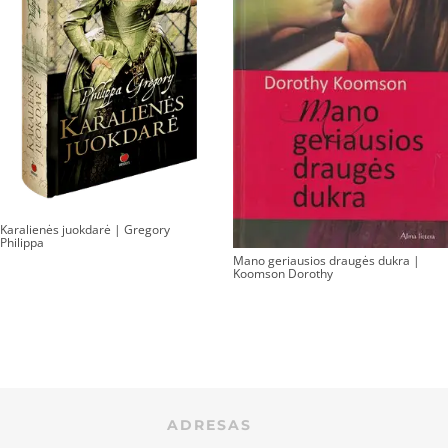
Karalienės juokdarė | Gregory
Philippa
Mano geriausios draugės dukra |
Koomson Dorothy
ADRESAS