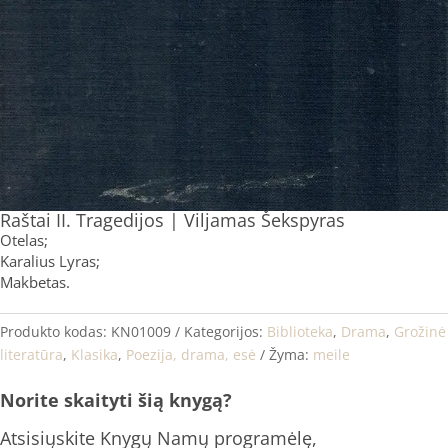
Raštai II. Tragedijos | Viljamas Šekspyras
Otelas;
Karalius Lyras;
Makbetas.
Produkto kodas:
KN01009
Kategorijos:
Biblioteka
,
Drama
,
Grožinė
literatūra
,
Klasika
,
Poezija, drama, esė
Žyma:
meile
Norite skaityti šią knygą?
Atsisiųskite Knygų Namų programėlę,