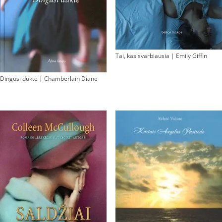
Tai, kas svarbiausia | Emily Giffin
Dingusi duktė | Chamberlain Diane