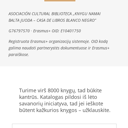
ASOCIACIÓN CULTURAL BIBLIOTECA „KNYGU NAMAI
BALTA JUODA – CASA DE LIBROS BLANCO NEGRO”
G76797570 · Erasmus+ OID: E10401750
Registruota Erasmus+ organizacijų sistemoje. OID kodą
galima naudoti partnerystės dokumentuose ir Erasmus+
paraiškose.
Turime virš 8000 knygų, tad būkite
kantrūs. Katalogas pildosi iš lėto
savanorių iniciatyva, tad jei ieškote
būtent kažkurios knygos – užklauskite.