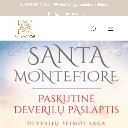
Home
/
Knygų namai Tenerifeje
/
Biblioteka
/
Grožinė literatūra
/
+370 687 17932
info@knygunamaitenerifeje.lt
Paskutinė Deverilų paslaptis. Deverilų šeimos saga. 3 knyga |
0 Items
Montefiore Santa