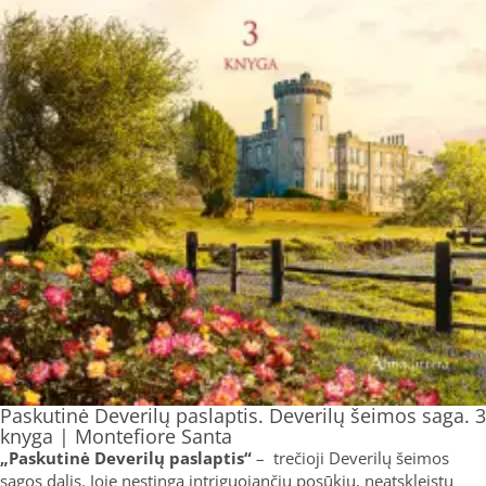
Paskutinė Deverilų paslaptis. Deverilų šeimos saga. 3
knyga | Montefiore Santa
„Paskutinė Deverilų paslaptis“
– trečioji Deverilų šeimos
sagos dalis. Joje nestinga intriguojančių posūkių, neatskleistų