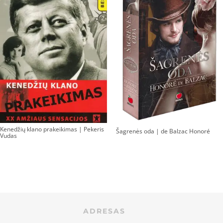
Kenedžių klano prakeikimas | Pekeris
Šagrenės oda | de Balzac Honoré
Vudas
ADRESAS