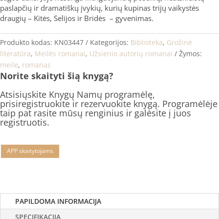
paslapčių ir dramatiškų įvykių, kurių kupinas trijų vaikystės
draugių – Kitės, Selijos ir Bridės – gyvenimas.
Produkto kodas:
KN03447
Kategorijos:
Biblioteka
,
Grožinė
literatūra
,
Meilės romanai
,
Užsienio autorių romanai
Žymos:
meile
,
romanas
Norite skaityti šią knygą?
Atsisiųskite Knygų Namų programėlę,
prisiregistruokite ir rezervuokite knygą. Programėlėje
taip pat rasite mūsų renginius ir galėsite į juos
registruotis.
APP skaitytojams
PAPILDOMA INFORMACIJA
SPECIFIKACIJA