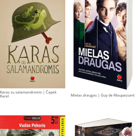
Karas su salamandromis | Čapek
Mielas draugas | Guy de Maupassant
Karel