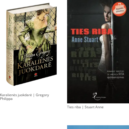
Karalienės juokdarė | Gregory
Philippa
Ties riba | Stuart Anne