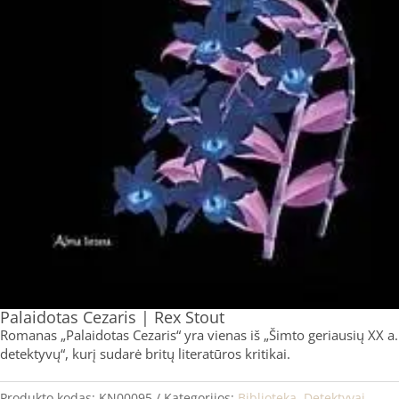
Palaidotas Cezaris | Rex Stout
Romanas „Palaidotas Cezaris“ yra vienas iš „Šimto geriausių XX a.
detektyvų“, kurį sudarė britų literatūros kritikai.
Produkto kodas:
KN00095
Kategorijos:
Biblioteka
,
Detektyvai,