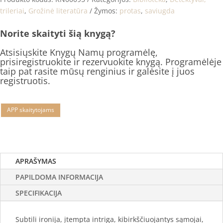
trileriai
,
Grožinė literatūra
Žymos:
protas
,
saviugda
Norite skaityti šią knygą?
Atsisiųskite Knygų Namų programėlę,
prisiregistruokite ir rezervuokite knygą. Programėlėje
taip pat rasite mūsų renginius ir galėsite į juos
registruotis.
APP skaitytojams
APRAŠYMAS
PAPILDOMA INFORMACIJA
SPECIFIKACIJA
Subtili ironija, įtempta intriga, kibirkščiuojantys sąmojai,