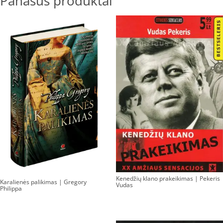
Panašūs produktai
Kenedžių klano prakeikimas | Pekeris
Karalienės palikimas | Gregory
Vudas
Philippa