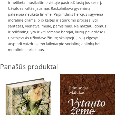
ir netikėtai nusikaltimo vietoje pasirodžiusią jos seserį.
Užvaldęs kaltės jausmas Raskolnikovo gyvenimą
pakreipia netikėta linkme. Pagrindinis herojus išgyvena
moralinę dramą, o jo kaltės ir atpirkimo procesą lydi
šantažas, vienatvė, meilė, pamišimas. Ne mažiau įdomūs
ir reikšmingi yra ir kiti romano herojai, kurių pavardėse F.
Dostojevskis užkodavo žinutę skaitytojui, o jų elgesys
atspindi vaizduojamo laikotarpio socialinę aplinką bei
moralinius principus.
Panašūs produktai