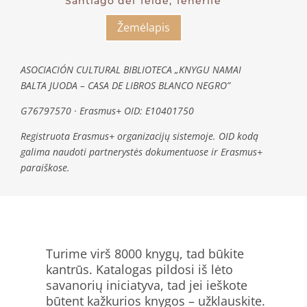
Santiago del Teide, Tenerife
Žemėlapis
ASOCIACIÓN CULTURAL BIBLIOTECA „KNYGU NAMAI
BALTA JUODA – CASA DE LIBROS BLANCO NEGRO”
G76797570 · Erasmus+ OID: E10401750
Registruota Erasmus+ organizacijų sistemoje. OID kodą
galima naudoti partnerystės dokumentuose ir Erasmus+
paraiškose.
Turime virš 8000 knygų, tad būkite
kantrūs. Katalogas pildosi iš lėto
savanorių iniciatyva, tad jei ieškote
būtent kažkurios knygos – užklauskite.