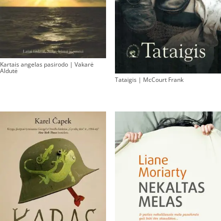
Kartais angelas pasirodo | Vakarė
Aldutė
Tataigis | McCourt Frank