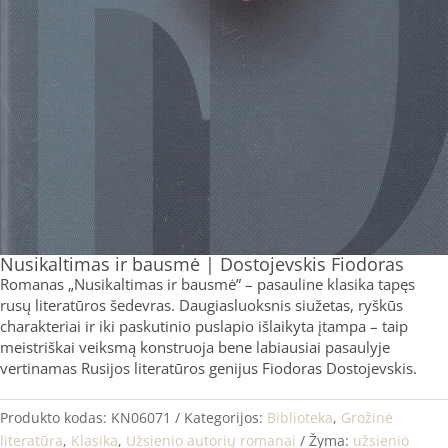
Nusikaltimas ir bausmė | Dostojevskis Fiodoras
Romanas „Nusikaltimas ir bausmė” – pasauline klasika tapęs
rusų literatūros šedevras. Daugiasluoksnis siužetas, ryškūs
charakteriai ir iki paskutinio puslapio išlaikyta įtampa – taip
meistriškai veiksmą konstruoja bene labiausiai pasaulyje
vertinamas Rusijos literatūros genijus Fiodoras Dostojevskis.
Produkto kodas:
KN06071
Kategorijos:
Biblioteka
,
Grožinė
literatūra
,
Klasika
,
Užsienio autorių romanai
Žyma:
užsienio