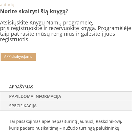
autorių
Norite skaityti šią knygą?
Atsisiųskite Knygų Namų programėlę,
prisiregistruokite ir rezervuokite knygą. Programėlėje
taip pat rasite mūsų renginius ir galėsite į juos
registruotis.
APP skaitytojams
APRAŠYMAS
PAPILDOMA INFORMACIJA
SPECIFIKACIJA
Tai pasakojimas apie nepasiturintį jaunuolį Raskolnikovą,
kuris padaro nusikaltimą – nužudo turtingą palūkininkę