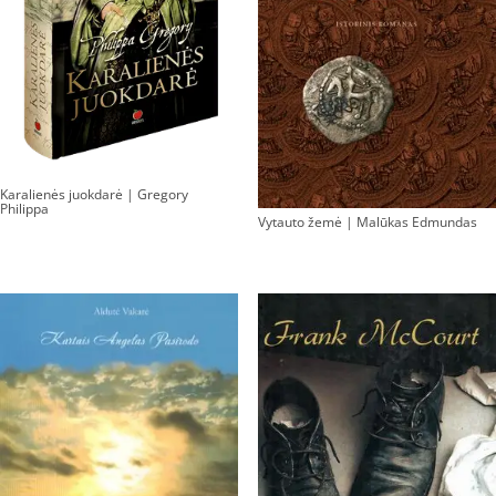
Karalienės juokdarė | Gregory
Philippa
Vytauto žemė | Malūkas Edmundas