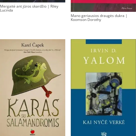
Mergaitė ant jūros skardžio | Riley
Lucinda
Mano geriausios draugės dukra |
Koomson Dorothy