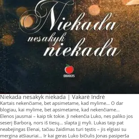
Niekada nesakyk niekada | Vakarė Indrė
Kartais nekenčiame, bet apsimetame, kad mylime… O dar
blogiau, kai mylime, bet apsimetame, kad nekenčiame…
Elenos jausmai – kaip tik tokie. Ji nekenčia Luko, nes paliko jos
seserį Barborą, nors iš tiesų… slapta jį myli. Lukas taip pat
neabejingas Elenai, tačiau žaidimas turi tęstis – jis elgiasi su
mergina atšiauriai… Ir kai geras Luko bičiulis Jonas pasiperša