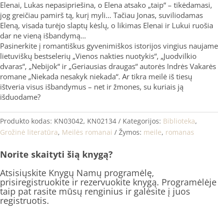
Elenai, Lukas nepasipriešina, o Elena atsako „taip“ – tikėdamasi,
jog greičiau pamirš tą, kurį myli… Tačiau Jonas, suviliodamas
Eleną, visada turėjo slaptų kėslų, o likimas Elenai ir Lukui ruošia
dar ne vieną išbandymą…
Pasinerkite į romantiškus gyvenimiškos istorijos vingius naujame
lietuviškų bestselerių „Vienos nakties nuotykis“, „Juodvilkio
dvaras“, „Nebijok“ ir „Geriausias draugas“ autorės Indrės Vakarės
romane „Niekada nesakyk niekada“. Ar tikra meilė iš tiesų
ištveria visus išbandymus – net ir žmones, su kuriais ją
išduodame?
Produkto kodas:
KN03042, KN02134
Kategorijos:
Biblioteka
,
Grožinė literatūra
,
Meilės romanai
Žymos:
meile
,
romanas
Norite skaityti šią knygą?
Atsisiųskite Knygų Namų programėlę,
prisiregistruokite ir rezervuokite knygą. Programėlėje
taip pat rasite mūsų renginius ir galėsite į juos
registruotis.