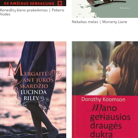
Kenedžių klano prakeikimas | Pekeris
Vudas
Nekaltas melas | Moriarty Liane