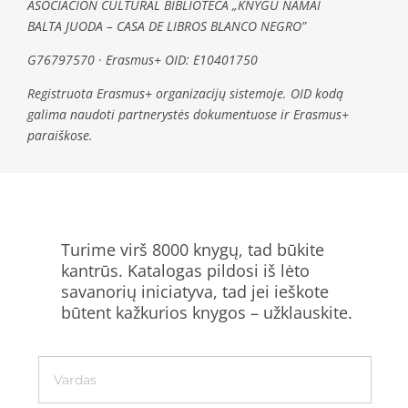
ASOCIACIÓN CULTURAL BIBLIOTECA „KNYGU NAMAI
BALTA JUODA – CASA DE LIBROS BLANCO NEGRO”
G76797570 · Erasmus+ OID: E10401750
Registruota Erasmus+ organizacijų sistemoje. OID kodą
galima naudoti partnerystės dokumentuose ir Erasmus+
paraiškose.
Turime virš 8000 knygų, tad būkite
kantrūs. Katalogas pildosi iš lėto
savanorių iniciatyva, tad jei ieškote
būtent kažkurios knygos – užklauskite.