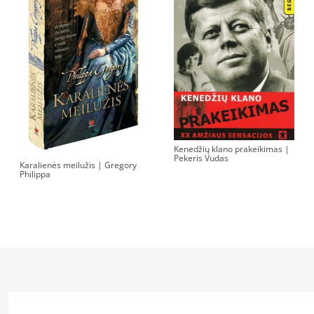
Kenedžių klano prakeikimas |
Pekeris Vudas
Karalienės meilužis | Gregory
Philippa