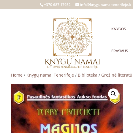
+370 687 17932
info@knygunamaitenerifeje.lt
KNYGOS
ERASMUS
Home
/
Knygų namai Tenerifeje
/
Biblioteka
/
Grožinė literatū