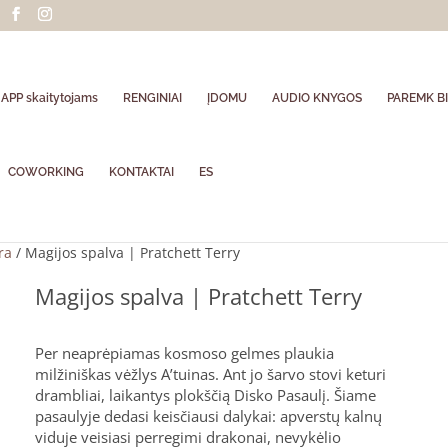
APP skaitytojams
RENGINIAI
ĮDOMU
AUDIO KNYGOS
PAREMK BI
COWORKING
KONTAKTAI
ES
ra
/ Magijos spalva | Pratchett Terry
Magijos spalva | Pratchett Terry
Per neaprėpiamas kosmoso gelmes plaukia
milžiniškas vėžlys A’tuinas. Ant jo šarvo stovi keturi
drambliai, laikantys plokščią Disko Pasaulį. Šiame
pasaulyje dedasi keisčiausi dalykai: apverstų kalnų
viduje veisiasi perregimi drakonai, nevykėlio