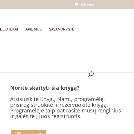
0 Items
BLIOTEKĄ!
APIE MUS
SAVANORYSTĖ
Norite skaityti šią knygą?
Atsisiųskite Knygų Namų programėlę,
prisiregistruokite ir rezervuokite knygą.
Programėlėje taip pat rasite mūsų renginius
ir galėsite į juos registruotis.
APP skaitytojams