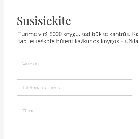
Susisiekite
Turime virš 8000 knygų, tad būkite kantrūs. Kat
tad jei ieškote būtent kažkurios knygos – užkla