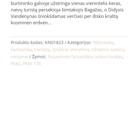
burtininko galvoje užstringa vienas vienintelis keras,
naivų turistą persekioja šimtakojis Bagažas, o Didysis
Vandenynas šniokšdamas verčiasi per disko kraštą
kosminėn erdvėn…
Produkto kodas:
KN01823
Kategorijos:
Biblioteka
,
Fantastika
,
Fantasy
,
Grožinė literatūra
,
Užsienio autorių
romanai
Žymos:
Pasaulinės fantastikos aukso fondas
,
PFAF
,
PFAF 178