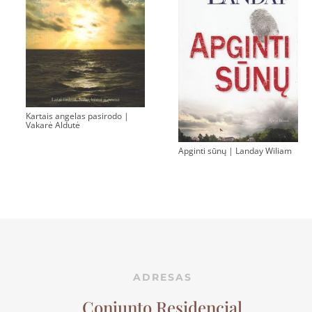
Kartais angelas pasirodo |
Vakarė Aldutė
Apginti sūnų | Landay Wiliam
ADRESAS
Conjunto Residencial