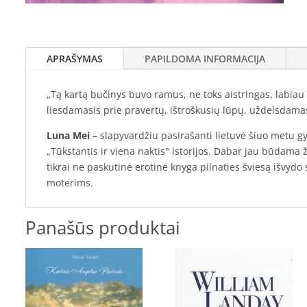
APRAŠYMAS
PAPILDOMA INFORMACIJA
„Tą kartą bučinys buvo ramus, ne toks aistringas, labiau a
liesdamasis prie pravertų, ištroškusių lūpų, uždelsdam
Luna Mei
– slapyvardžiu pasirašanti lietuvė šiuo metu gy
„Tūkstantis ir viena naktis" istorijos. Dabar jau būdama
tikrai ne paskutinė erotinė knyga pilnaties šviesą išvydo
moterims.
Panašūs produktai