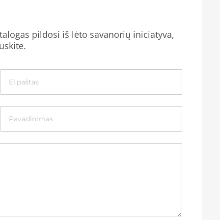
alogas pildosi iš lėto savanorių iniciatyva,
uskite.