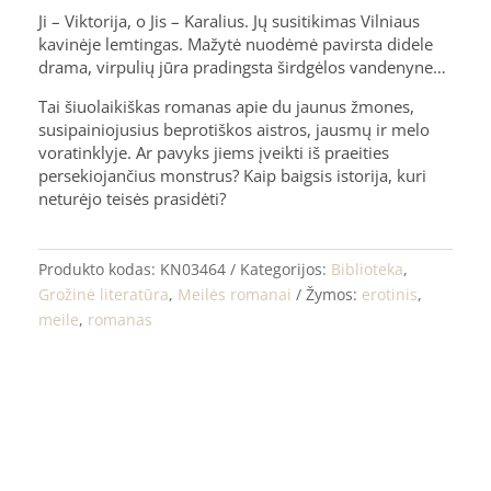
Ji – Viktorija, o Jis – Karalius. Jų susitikimas Vilniaus
kavinėje lemtingas. Mažytė nuodėmė pavirsta didele
drama, virpulių jūra pradingsta širdgėlos vandenyne…
Tai šiuolaikiškas romanas apie du jaunus žmones,
susipainiojusius beprotiškos aistros, jausmų ir melo
voratinklyje. Ar pavyks jiems įveikti iš praeities
persekiojančius monstrus? Kaip baigsis istorija, kuri
neturėjo teisės prasidėti?
Produkto kodas:
KN03464
Kategorijos:
Biblioteka
,
Grožinė literatūra
,
Meilės romanai
Žymos:
erotinis
,
meile
,
romanas