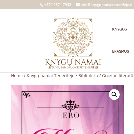
+370 687 17932
info@knygunamaitenerifeje.lt
KNYGOS
ERASMUS
Home
/
Knygų namai Tenerifeje
/
Biblioteka
/
Grožinė literatū