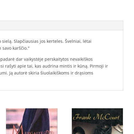
elą. Slapčiausias jos kerteles. Švelniai, lėtai
 savo karščio."
 padarė dar vaikystėje perskaitytos nevaikiškos
ašyti apie tai, kas audrina mintis ir kūną. Pirmoji ir
mi. Ją autorė skiria šiuolaikiškoms ir drąsioms