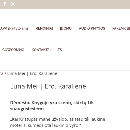
APP skaitytojams
RENGINIAI
ĮDOMU
AUDIO KNYGOS
PAREMK BI
COWORKING
KONTAKTAI
ES
ra
/ Luna Mei | Ero. Karalienė
Luna Mei | Ero. Karalienė
Dėmesio. Knygoje yra scenų, skirtų tik
suaugusiesiems.
„Kai Kristupas mane užvaldo, aš tesu tik laukinė
moteris, sumedžiota laukinio vyro.”