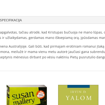
SPECIFIKACIJA
pgalvotas, tačiau atrodė, kad Kristupas bučiuoja ne mano lūpas, o si
as ir užlaikydamas, gerdamas mano iškvepiamą orą, įpūsdamas man
vena Australijoje. Gali būti, kad pirmajam erotiniam romanui įtaką
 žmona, meilužė ir mama vienu metu autorė jaučiasi gana subrendusi r
 septynis mėnesius dirbant po vėsiu naktiniu Pietų pusrutulio dangu