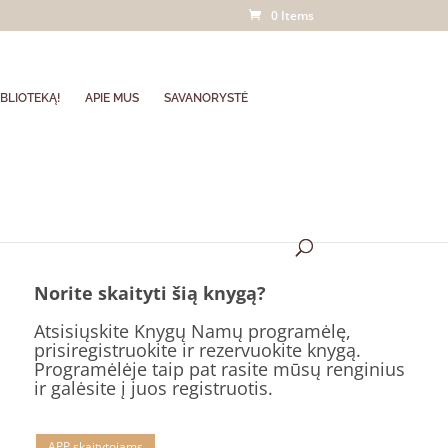
0 Items
BLIOTEKĄ!
APIE MUS
SAVANORYSTĖ
Norite skaityti šią knygą?
Atsisiųskite Knygų Namų programėlę,
prisiregistruokite ir rezervuokite knygą.
Programėlėje taip pat rasite mūsų renginius
ir galėsite į juos registruotis.
APP skaitytojams