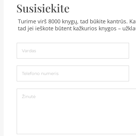
Susisiekite
Turime virš 8000 knygų, tad būkite kantrūs. Kat
tad jei ieškote būtent kažkurios knygos – užkla