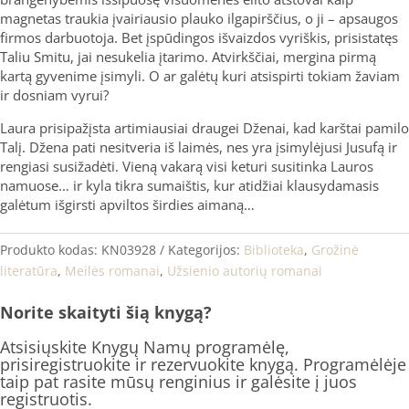
magnetas traukia įvairiausio plauko ilgapirščius, o ji – apsaugos
firmos darbuotoja. Bet įspūdingos išvaizdos vyriškis, prisistatęs
Taliu Smitu, jai nesukelia įtarimo. Atvirkščiai, mergina pirmą
kartą gyvenime įsimyli. O ar galėtų kuri atsispirti tokiam žaviam
ir dosniam vyrui?
Laura prisipažįsta artimiausiai draugei Dženai, kad karštai pamilo
Talį. Džena pati nesitveria iš laimės, nes yra įsimylėjusi Jusufą ir
rengiasi susižadėti. Vieną vakarą visi keturi susitinka Lauros
namuose… ir kyla tikra sumaištis, kur atidžiai klausydamasis
galėtum išgirsti apviltos širdies aimaną…
Produkto kodas:
KN03928
Kategorijos:
Biblioteka
,
Grožinė
literatūra
,
Meilės romanai
,
Užsienio autorių romanai
Norite skaityti šią knygą?
Atsisiųskite Knygų Namų programėlę,
prisiregistruokite ir rezervuokite knygą. Programėlėje
taip pat rasite mūsų renginius ir galėsite į juos
registruotis.