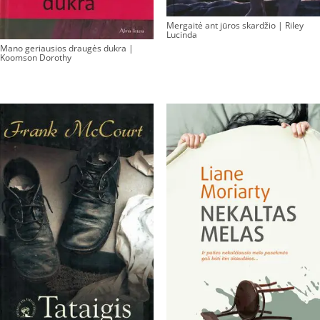
Mergaitė ant jūros skardžio | Riley
Lucinda
Mano geriausios draugės dukra |
Koomson Dorothy