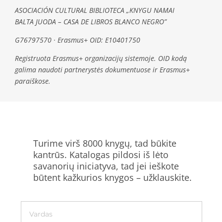
ASOCIACIÓN CULTURAL BIBLIOTECA „KNYGU NAMAI
BALTA JUODA – CASA DE LIBROS BLANCO NEGRO”
G76797570 · Erasmus+ OID: E10401750
Registruota Erasmus+ organizacijų sistemoje. OID kodą
galima naudoti partnerystės dokumentuose ir Erasmus+
paraiškose.
Turime virš 8000 knygų, tad būkite
kantrūs. Katalogas pildosi iš lėto
savanorių iniciatyva, tad jei ieškote
būtent kažkurios knygos – užklauskite.