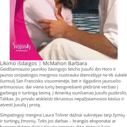
Likimo išdaigos | McMahon Barbara
Geidžiamiausio jaunikio žavingojo šeicho Jusufo ibn Horo ir
jaunos simpatingos merginos nuotrauka dienraštyje ne tik sukėlė
šurmulį San Francisko visuomenėje, bet ir išgąsdino jaunuolio
artimuosius: dar viena turtų besigviešianti plėšrūnė veržiasi į
garbingą ir turtingą šeimą. Į Ameriką siunčiamas Jusufo pusbrolis
Talikas. Jis privalo atskleisti tikruosius nepažįstamosios kėslus ir
atvesti Jusufą į protą.
Simpatingoji mergina Laura Toliver dažnai sukinėjasi tarp žymių
ir turtingų žmonių. Toks jos darbas – brangūs eksponatai ar
brangenybėmis išsipuošę visuomenės elito atstovai kaip