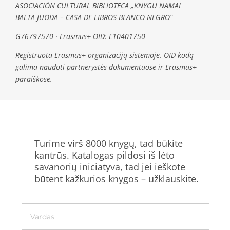
ASOCIACIÓN CULTURAL BIBLIOTECA „KNYGU NAMAI
BALTA JUODA – CASA DE LIBROS BLANCO NEGRO”
G76797570 · Erasmus+ OID: E10401750
Registruota Erasmus+ organizacijų sistemoje. OID kodą
galima naudoti partnerystės dokumentuose ir Erasmus+
paraiškose.
Turime virš 8000 knygų, tad būkite
kantrūs. Katalogas pildosi iš lėto
savanorių iniciatyva, tad jei ieškote
būtent kažkurios knygos – užklauskite.