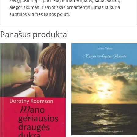
savąjį „Klimtą“ - portretą, kuriame spalvų kaita, vaizdų
alegoriškumas ir savotiškas ornamentiškumas sukuria
subtilios vidinės kaitos pojūtį.
Panašūs produktai