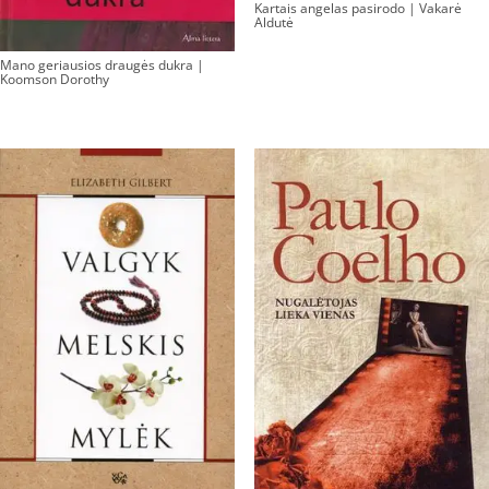
Kartais angelas pasirodo | Vakarė
Aldutė
Mano geriausios draugės dukra |
Koomson Dorothy