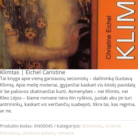
Klimtas | Eichel Caristine
Tai knyga apie vieną garsiausių secionistų – dailininką Gustavą
Klimtą. Apie meilę moteriai, įgyjančiai kaskart vis kitokį pavidalą
ir be paliovos skatinančiai kurti. Asmenybės – nei Klimto, nei
Kleo Lėjos – šiame romane nėra itin ryškios, juolab abu jie turi
antrininkų, kaskart vis verčiančių suabejoti, tikra tai, kas regima,
ar ne.
Produkto kodas:
KN00045
Kategorijos:
Biblioteka
,
Grožinė
literatūra
,
Užsienio autorių romanai