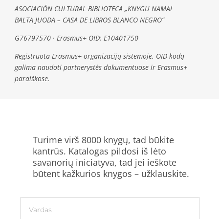
ASOCIACIÓN CULTURAL BIBLIOTECA „KNYGU NAMAI
BALTA JUODA – CASA DE LIBROS BLANCO NEGRO”
G76797570 · Erasmus+ OID: E10401750
Registruota Erasmus+ organizacijų sistemoje. OID kodą
galima naudoti partnerystės dokumentuose ir Erasmus+
paraiškose.
Turime virš 8000 knygų, tad būkite
kantrūs. Katalogas pildosi iš lėto
savanorių iniciatyva, tad jei ieškote
būtent kažkurios knygos – užklauskite.