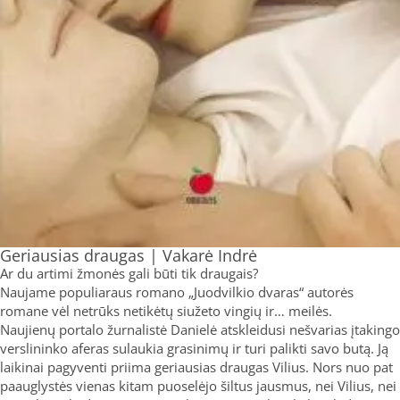
Geriausias draugas | Vakarė Indrė
Ar du artimi žmonės gali būti tik draugais?
Naujame populiaraus romano „Juodvilkio dvaras“ autorės
romane vėl netrūks netikėtų siužeto vingių ir… meilės.
Naujienų portalo žurnalistė Danielė atskleidusi nešvarias įtakingo
verslininko aferas sulaukia grasinimų ir turi palikti savo butą. Ją
laikinai pagyventi priima geriausias draugas Vilius. Nors nuo pat
paauglystės vienas kitam puoselėjo šiltus jausmus, nei Vilius, nei