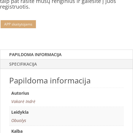
taip pat rasite mūsų renginius ir galėsite į juos
registruotis.
APP skaitytojams
PAPILDOMA INFORMACIJA
SPECIFIKACIJA
Papildoma informacija
Autorius
Vakarė Indrė
Leidykla
Obuolys
Kalba