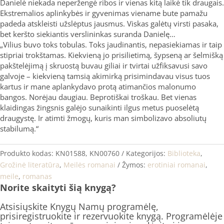
Danielė niekada neperžengė ribos ir vienas kitą laikė tik draugais.
Ekstremalios aplinkybės ir gyvenimas viename bute pamažu
padeda atskleisti užslėptus jausmus. Viskas galėtų virsti pasaka,
bet keršto siekiantis verslininkas suranda Danielę…
„Vilius buvo toks tobulas. Toks jaudinantis, nepasiekiamas ir taip
stipriai trokštamas. Kiekvieną jo prisilietimą, šypseną ar šelmišką
pakštelėjimą į skruostą buvau giliai ir tvirtai užfiksavusi savo
galvoje – kiekvieną tamsią akimirką prisimindavau visus tuos
kartus ir mane aplankydavo protą atimančios malonumo
bangos. Norėjau daugiau. Beprotiškai troškau. Bet vienas
klaidingas žingsnis galėjo sunaikinti ilgus metus puoselėtą
draugystę. Ir atimti žmogų, kuris man simbolizavo absoliutų
stabilumą.“
Produkto kodas:
KN01588, KN00760
Kategorijos:
Biblioteka
,
Grožinė literatūra
,
Meilės romanai
Žymos:
erotiniai romanai
,
meile
,
romanas
Norite skaityti šią knygą?
Atsisiųskite Knygų Namų programėlę,
prisiregistruokite ir rezervuokite knygą. Programėlėje