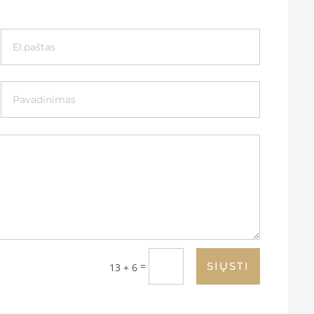
=
SIŲSTI
13 + 6