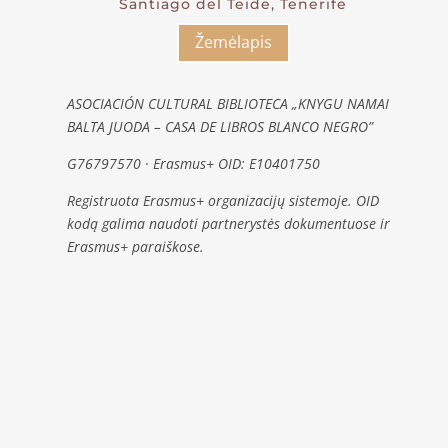
Santiago del Teide, Tenerife
Žemėlapis
ASOCIACIÓN CULTURAL BIBLIOTECA „KNYGU NAMAI
BALTA JUODA – CASA DE LIBROS BLANCO NEGRO”
G76797570 · Erasmus+ OID: E10401750
Registruota Erasmus+ organizacijų sistemoje. OID
kodą galima naudoti partnerystės dokumentuose ir
Erasmus+ paraiškose.