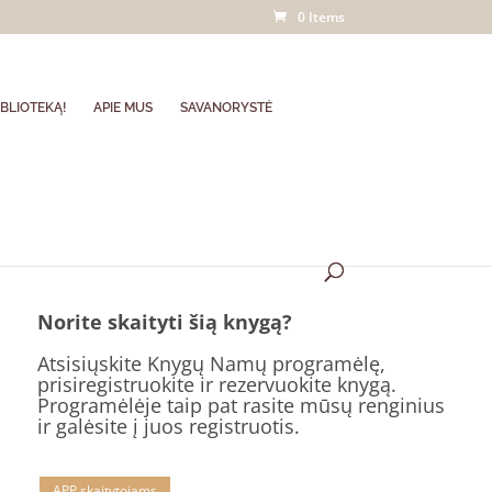
0 Items
BLIOTEKĄ!
APIE MUS
SAVANORYSTĖ
Norite skaityti šią knygą?
Atsisiųskite Knygų Namų programėlę,
prisiregistruokite ir rezervuokite knygą.
Programėlėje taip pat rasite mūsų renginius
ir galėsite į juos registruotis.
APP skaitytojams