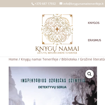
+370 687 17932
info@knygunamaitenerifeje.lt
KNYGOS
ERASMUS
Home
/
Knygų namai Tenerifeje
/
Biblioteka
/
Grožinė literatū