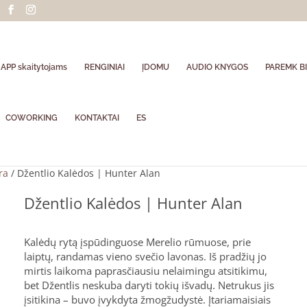
APP skaitytojams
RENGINIAI
ĮDOMU
AUDIO KNYGOS
PAREMK BI
COWORKING
KONTAKTAI
ES
ra
/ Džentlio Kalėdos | Hunter Alan
Džentlio Kalėdos | Hunter Alan
Kalėdų rytą įspūdinguose Merelio rūmuose, prie
laiptų, randamas vieno svečio lavonas. Iš pradžių jo
mirtis laikoma paprasčiausiu nelaimingu atsitikimu,
bet Džentlis neskuba daryti tokių išvadų. Netrukus jis
įsitikina – buvo įvykdyta žmogžudystė. Įtariamaisiais