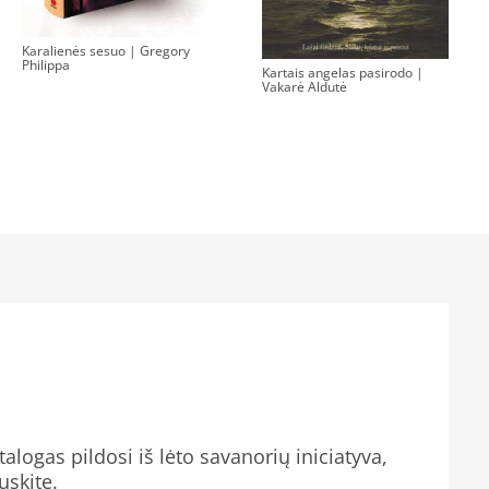
Karalienės sesuo | Gregory
Philippa
Kartais angelas pasirodo |
Vakarė Aldutė
alogas pildosi iš lėto savanorių iniciatyva,
uskite.