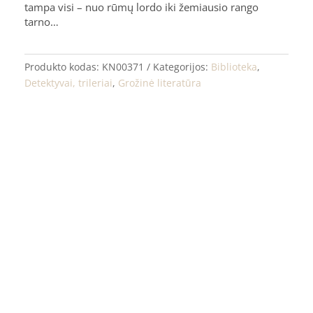
tampa visi – nuo rūmų lordo iki žemiausio rango
tarno…
Produkto kodas:
KN00371
Kategorijos:
Biblioteka
,
Detektyvai, trileriai
,
Grožinė literatūra