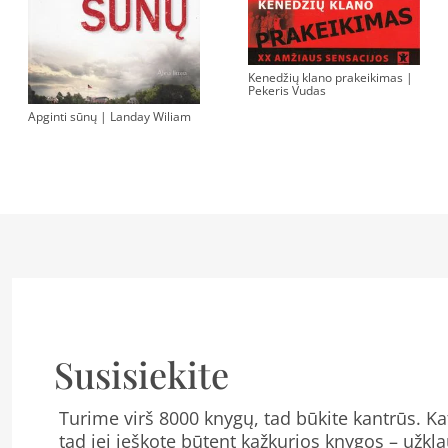
Kenedžių klano prakeikimas |
Pekeris Vudas
Apginti sūnų | Landay Wiliam
Susisiekite
Turime virš 8000 knygų, tad būkite kantrūs. Kat
tad jei ieškote būtent kažkurios knygos – užkla