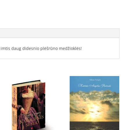
ka imtis daug didesnio plėšrūno medžioklės!