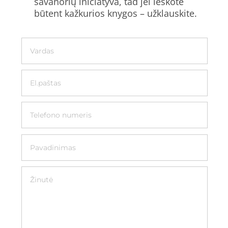
savanorių iniciatyva, tad jei ieškote
būtent kažkurios knygos – užklauskite.