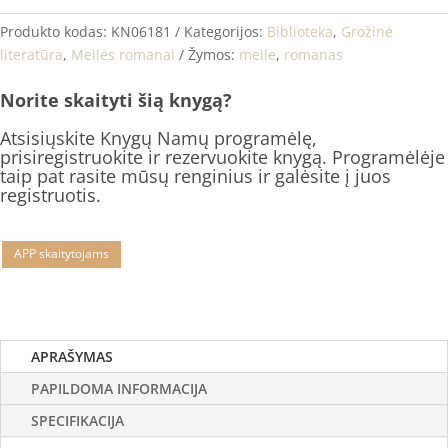
Produkto kodas:
KN06181
Kategorijos:
Biblioteka
,
Grožinė
literatūra
,
Meilės romanai
Žymos:
meile
,
romanas
Norite skaityti šią knygą?
Atsisiųskite Knygų Namų programėlę,
prisiregistruokite ir rezervuokite knygą. Programėlėje
taip pat rasite mūsų renginius ir galėsite į juos
registruotis.
APP skaitytojams
APRAŠYMAS
PAPILDOMA INFORMACIJA
SPECIFIKACIJA