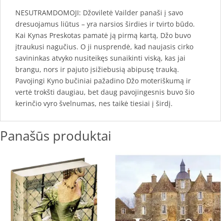
NESUTRAMDOMOJI: Džoviletė Vailder panaši į savo
dresuojamus liūtus – yra narsios širdies ir tvirto būdo.
Kai Kynas Preskotas pamatė ją pirmą kartą, Džo buvo
įtraukusi nagučius. O ji nusprendė, kad naujasis cirko
savininkas atvyko nusiteikęs sunaikinti viską, kas jai
brangu, nors ir pajuto įsižiebusią abipusę trauką.
Pavojingi Kyno bučiniai pažadino Džo moteriškumą ir
vertė trokšti daugiau, bet daug pavojingesnis buvo šio
kerinčio vyro švelnumas, nes taikė tiesiai į širdį.
Panašūs produktai