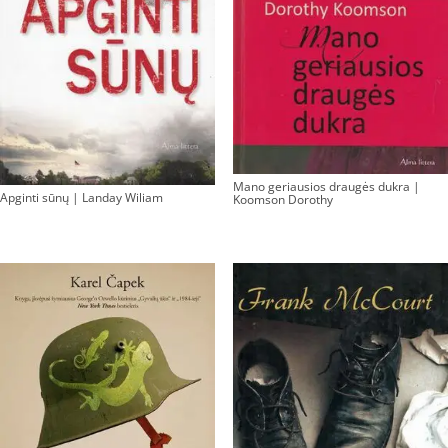
Mano geriausios draugės dukra |
Apginti sūnų | Landay Wiliam
Koomson Dorothy