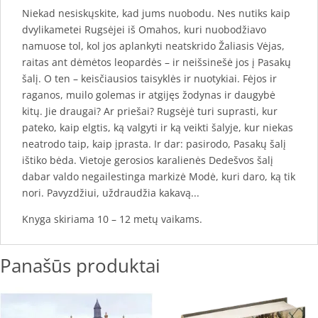
Niekad nesiskųskite, kad jums nuobodu. Nes nutiks kaip
dvylikametei Rugsėjei iš Omahos, kuri nuobodžiavo
namuose tol, kol jos aplankyti neatskrido Žaliasis Vėjas,
raitas ant dėmėtos leopardės – ir neišsinešė jos į Pasakų
šalį. O ten – keisčiausios taisyklės ir nuotykiai. Fėjos ir
raganos, muilo golemas ir atgijęs žodynas ir daugybė
kitų. Jie draugai? Ar priešai? Rugsėjė turi suprasti, kur
pateko, kaip elgtis, ką valgyti ir ką veikti šalyje, kur niekas
neatrodo taip, kaip įprasta. Ir dar: pasirodo, Pasakų šalį
ištiko bėda. Vietoje gerosios karalienės Dedešvos šalį
dabar valdo negailestinga markizė Modė, kuri daro, ką tik
nori. Pavyzdžiui, uždraudžia kakavą...
Knyga skiriama 10 – 12 metų vaikams.
Panašūs produktai