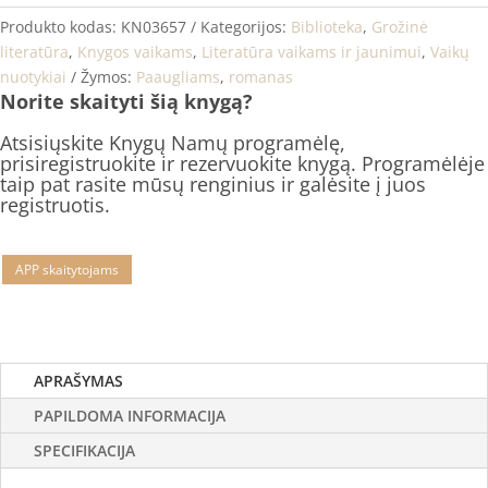
Produkto kodas:
KN03657
Kategorijos:
Biblioteka
,
Grožinė
literatūra
,
Knygos vaikams
,
Literatūra vaikams ir jaunimui
,
Vaikų
nuotykiai
Žymos:
Paaugliams
,
romanas
Norite skaityti šią knygą?
Atsisiųskite Knygų Namų programėlę,
prisiregistruokite ir rezervuokite knygą. Programėlėje
taip pat rasite mūsų renginius ir galėsite į juos
registruotis.
APP skaitytojams
APRAŠYMAS
PAPILDOMA INFORMACIJA
SPECIFIKACIJA