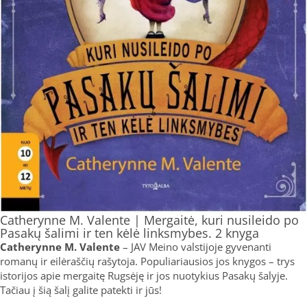
Catherynne M. Valente | Mergaitė, kuri nusileido po
Pasakų šalimi ir ten kėlė linksmybes. 2 knyga
Catherynne M. Valente
– JAV Meino valstijoje gyvenanti
romanų ir eilėraščių rašytoja. Populiariausios jos knygos – trys
istorijos apie mergaitę Rugsėję ir jos nuotykius Pasakų šalyje.
Tačiau į šią šalį galite patekti ir jūs!