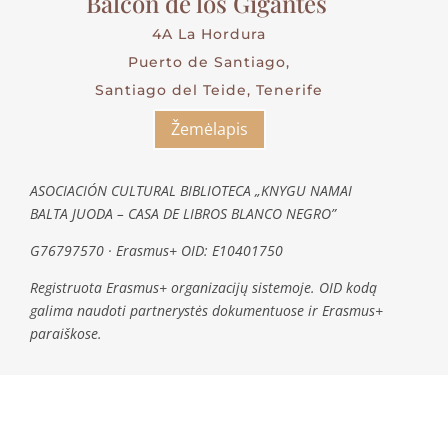
Balcon de los Gigantes
4A La Hordura
Puerto de Santiago,
Santiago del Teide, Tenerife
Žemėlapis
ASOCIACIÓN CULTURAL BIBLIOTECA „KNYGU NAMAI
BALTA JUODA – CASA DE LIBROS BLANCO NEGRO”
G76797570 · Erasmus+ OID: E10401750
Registruota Erasmus+ organizacijų sistemoje. OID kodą
galima naudoti partnerystės dokumentuose ir Erasmus+
paraiškose.