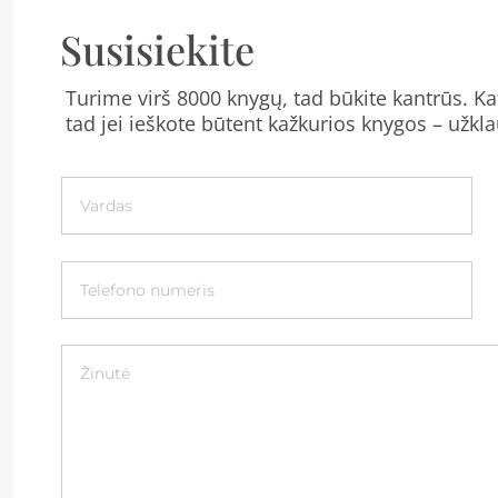
Susisiekite
Turime virš 8000 knygų, tad būkite kantrūs. Kat
tad jei ieškote būtent kažkurios knygos – užkla