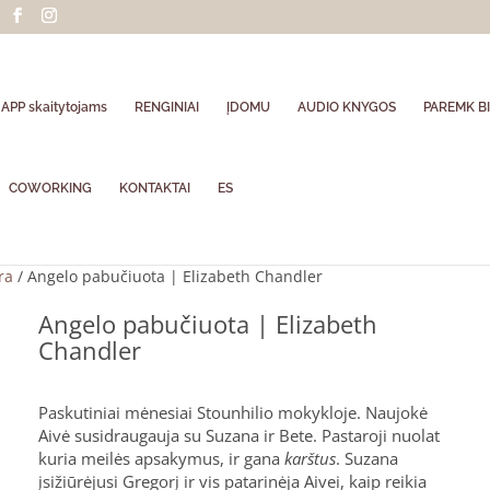
APP skaitytojams
RENGINIAI
ĮDOMU
AUDIO KNYGOS
PAREMK BI
COWORKING
KONTAKTAI
ES
ra
/ Angelo pabučiuota | Elizabeth Chandler
Angelo pabučiuota | Elizabeth
Chandler
Paskutiniai mėnesiai Stounhilio mokykloje. Naujokė
Aivė susidraugauja su Suzana ir Bete. Pastaroji nuolat
kuria meilės apsakymus, ir gana
karštus
. Suzana
įsižiūrėjusi Gregorį ir vis patarinėja Aivei, kaip reikia