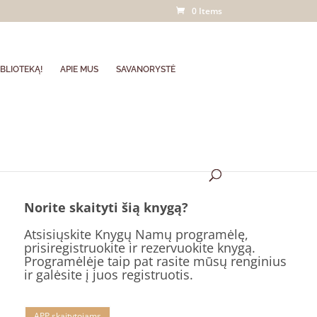
0 Items
BLIOTEKĄ!
APIE MUS
SAVANORYSTĖ
Norite skaityti šią knygą?
Atsisiųskite Knygų Namų programėlę,
prisiregistruokite ir rezervuokite knygą.
Programėlėje taip pat rasite mūsų renginius
ir galėsite į juos registruotis.
APP skaitytojams