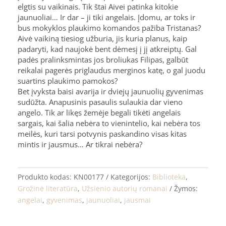
elgtis su vaikinais. Tik štai Aivei patinka kitokie
jaunuoliai… Ir dar – ji tiki angelais. Įdomu, ar toks ir
bus mokyklos plaukimo komandos pažiba Tristanas?
Aivė vaikiną tiesiog užburia, jis kuria planus, kaip
padaryti, kad naujokė bent dėmesį į jį atkreiptų. Gal
padės pralinksmintas jos broliukas Filipas, galbūt
reikalai pagerės priglaudus merginos katę, o gal juodu
suartins plaukimo pamokos?
Bet įvyksta baisi avarija ir dviejų jaunuolių gyvenimas
sudūžta. Anapusinis pasaulis sulaukia dar vieno
angelo. Tik ar likęs žemėje begali tikėti angelais
sargais, kai šalia nebėra to vienintelio, kai nebėra tos
meilės, kuri tarsi potvynis paskandino visas kitas
mintis ir jausmus… Ar tikrai nebėra?
Produkto kodas:
KN00177
Kategorijos:
Biblioteka
,
Grožinė literatūra
,
Užsienio autorių romanai
Žymos:
angelai
,
gyvenimas
,
jaunuoliai
,
jausmai