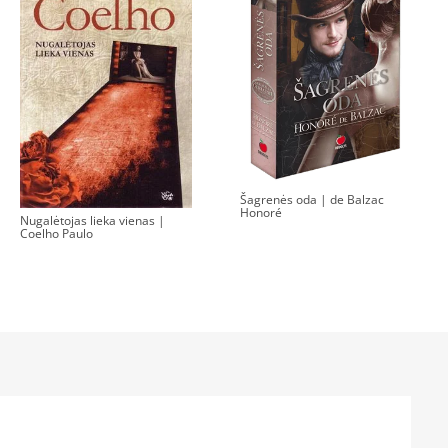
Šagrenės oda | de Balzac
Honoré
Nugalėtojas lieka vienas |
Coelho Paulo