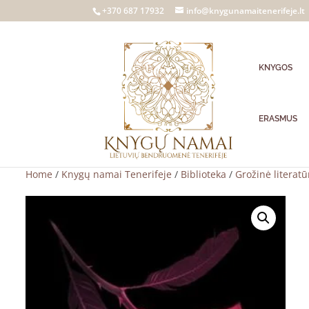
+370 687 17932
info@knygunamaitenerifeje.lt
KNYGOS
ERASMUS
Home
/
Knygų namai Tenerifeje
/
Biblioteka
/
Grožinė literatū