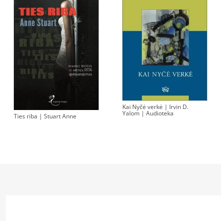
Kai Nyčė verkė | Irvin D.
Yalom | Audioteka
Ties riba | Stuart Anne