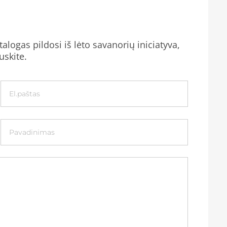
alogas pildosi iš lėto savanorių iniciatyva,
uskite.