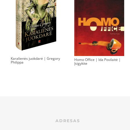
Karalienės juokdarė | Gregory
Homo Office | Ida Povilaitė |
Philippa
Įsigykite
ADRESAS