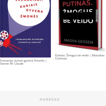
Putinas. Žmogus be veido | Iškauskas
Česlovas
Scenarijai, kuriais gyvena žmonės |
Steiner M. Claude
ADRESAS