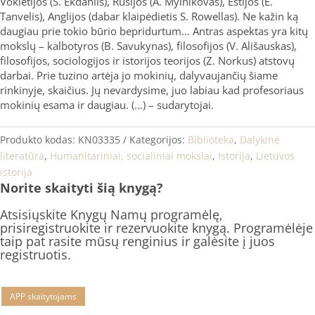
Vokietijos (S. Ekdahlis), Rusijos (A. Mylnikovas), Estijos (E.
Tanvelis), Anglijos (dabar klaipėdietis S. Rowellas). Ne kažin ką
daugiau prie tokio būrio bepridurtum… Antras aspektas yra kitų
mokslų – kalbotyros (B. Savukynas), filosofijos (V. Ališauskas),
filosofijos, sociologijos ir istorijos teorijos (Z. Norkus) atstovų
darbai. Prie tuzino artėja jo mokinių, dalyvaujančių šiame
rinkinyje, skaičius. Jų nevardysime, juo labiau kad profesoriaus
mokinių esama ir daugiau. (…) – sudarytojai.
Produkto kodas:
KN03335
Kategorijos:
Biblioteka
,
Dalykinė
literatūra
,
Humanitariniai, socialiniai mokslai
,
Istorija
,
Lietuvos
istorija
Norite skaityti šią knygą?
Atsisiųskite Knygų Namų programėlę,
prisiregistruokite ir rezervuokite knygą. Programėlėje
taip pat rasite mūsų renginius ir galėsite į juos
registruotis.
APP skaitytojams