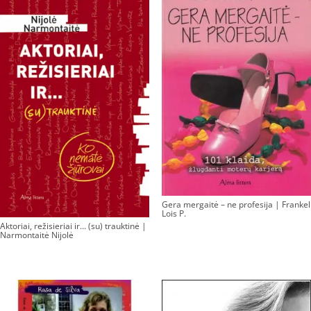
Gera mergaitė – ne profesija | Frankel
Lois P.
Aktoriai, režisieriai ir… (su) trauktinė |
Narmontaitė Nijolė