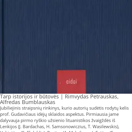
Tarp istorijos ir būtovės | Rimvydas Petrauskas,
Alfredas Bumblauskas
Jubiliejinis straipsnių rinkinys, kurio autorių sudėtis rodytų kelis
prof. Gudavičiaus idėjų sklaidos aspektus. Pirmiausia jame
dalyvauja pirmo ryškio užsienio lituanistikos žvaigždės iš
Lenkijos (J. Bardachas, H. Samsonowiczius, T. Wasilewskis),