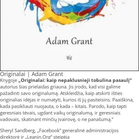
Originalai | Adam Grant
Knygoje
„Originalai: kaip nepaklusnieji tobulina pasaulį“
autorius šias prielaidas griauna. Jis įrodo, kad visi galime
pažadinti savo originalumą. Atskleidžia, kaip atskirti išties
originalias idėjas ir numatyti, kurios iš jų pasiteisins. Paaiškina,
kada pasikliauti nuojauta, o kada – kitais. Parodo, kaip tapti
geresniais tėvais, ugdant vaikų originalumą, ir geresniais
vadovais, skatinant minčių įvairovę, o ne panašumą.”
Sheryl Sandberg, „Facebook” generalinė administracijos
direktorė ir „Leanin.Org” steigėja