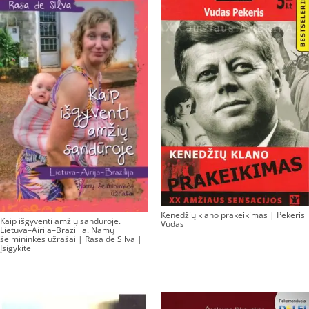
Kenedžių klano prakeikimas | Pekeris
Kaip išgyventi amžių sandūroje.
Vudas
Lietuva–Airija–Brazilija. Namų
šeimininkės užrašai | Rasa de Silva |
Įsigykite