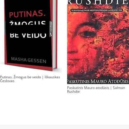
Putinas. Žmogus be veido | Iškauskas
Česlovas
Paskutinis Mauro atodūsis | Salman
Rushdie