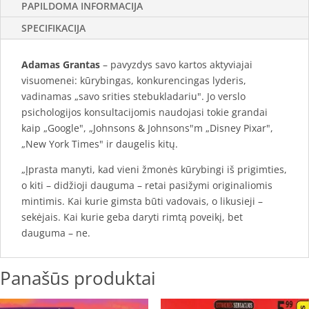
PAPILDOMA INFORMACIJA
SPECIFIKACIJA
Adamas Grantas
– pavyzdys savo kartos aktyviajai
visuomenei: kūrybingas, konkurencingas lyderis,
vadinamas „savo srities stebukladariu". Jo verslo
psichologijos konsultacijomis naudojasi tokie grandai
kaip „Google", „Johnsons & Johnsons"m „Disney Pixar",
„New York Times" ir daugelis kitų.
„Įprasta manyti, kad vieni žmonės kūrybingi iš prigimties,
o kiti – didžioji dauguma – retai pasižymi originaliomis
mintimis. Kai kurie gimsta būti vadovais, o likusieji –
sekėjais. Kai kurie geba daryti rimtą poveikį, bet
dauguma – ne.
Panašūs produktai