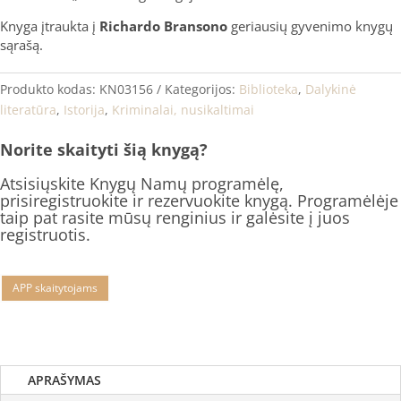
Knyga įtraukta į
Richardo Bransono
geriausių gyvenimo knygų
sąrašą.
Produkto kodas:
KN03156
Kategorijos:
Biblioteka
,
Dalykinė
literatūra
,
Istorija
,
Kriminalai, nusikaltimai
Norite skaityti šią knygą?
Atsisiųskite Knygų Namų programėlę,
prisiregistruokite ir rezervuokite knygą. Programėlėje
taip pat rasite mūsų renginius ir galėsite į juos
registruotis.
APP skaitytojams
APRAŠYMAS