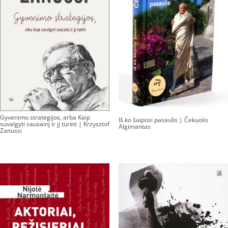
Gyvenimo strategijos, arba Kaip
Iš ko šaiposi pasaulis | Čekuolis
suvalgyti sausainį ir jį turėti | Krzysztof
Algimantas
Zanussi