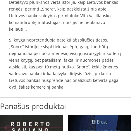
Detektyvo plunksnos verta istorija, kaip Lietuvos bankas
rengėsi perimti „Snorą“, kaip paskleista žinia apie
Lietuvos banko valdybos pirmininko Vito Vasiliausko
komandiruotę ir atostogas, nors jis nė neplanavo
keliauti...
Ši knyga nepretenduoja pateikti absoliučios tiesos.
„Snoro“ istorijoje slypi tiek paslėptų galų, kad būtų
neįmanoma per pora mėnesių visų jų išraizgyti ir sudėti į
vieną knygą, bet pateikiami faktai ir nuomonės padės
atskleisti, kas per 19 metų nutiko „Snore“, kokie žmonės
vadovavo bankui ir kada įvyko didysis lūžis, po kurio
Lietuvos bankas nusprendė nacionalizuoti ketvirtą pagal
dydį šalies komercinį banką.
Panašūs produktai