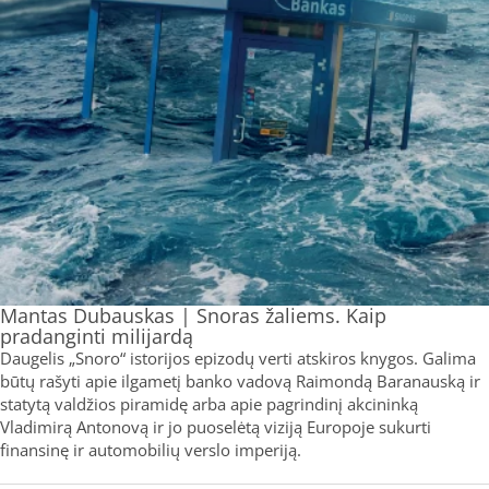
Mantas Dubauskas | Snoras žaliems. Kaip
pradanginti milijardą
Daugelis „Snoro“ istorijos epizodų verti atskiros knygos. Galima
būtų rašyti apie ilgametį banko vadovą Raimondą Baranauską ir
statytą valdžios piramidę arba apie pagrindinį akcininką
Vladimirą Antonovą ir jo puoselėtą viziją Europoje sukurti
finansinę ir automobilių verslo imperiją.