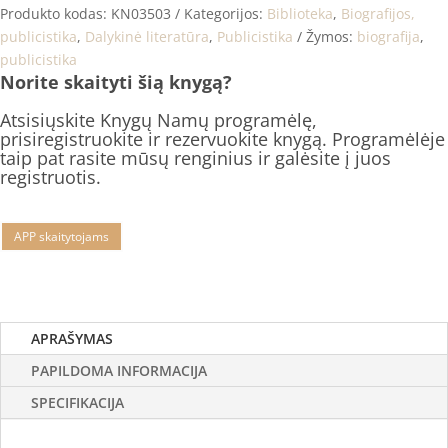
Produkto kodas:
KN03503
Kategorijos:
Biblioteka
,
Biografijos,
publicistika
,
Dalykinė literatūra
,
Publicistika
Žymos:
biografija
,
publicistika
Norite skaityti šią knygą?
Atsisiųskite Knygų Namų programėlę,
prisiregistruokite ir rezervuokite knygą. Programėlėje
taip pat rasite mūsų renginius ir galėsite į juos
registruotis.
APP skaitytojams
APRAŠYMAS
PAPILDOMA INFORMACIJA
SPECIFIKACIJA