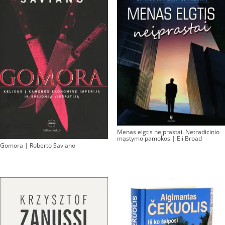
Menas elgtis neįprastai. Netradicinio
mąstymo pamokos | Eli Broad
Gomora | Roberto Saviano