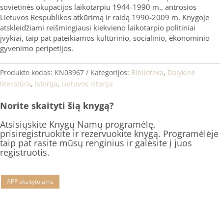
sovietinės okupacijos laikotarpiu 1944-1990 m., antrosios
Lietuvos Respublikos atkūrimą ir raidą 1990-2009 m. Knygoje
atskleidžiami reišmingiausi kiekvieno laikotarpio politiniai
įvykiai, taip pat pateikiamos kultūrinio, socialinio, ekonominio
gyvenimo peripetijos.
Produkto kodas:
KN03967
Kategorijos:
Biblioteka
,
Dalykinė
literatūra
,
Istorija
,
Lietuvos istorija
Norite skaityti šią knygą?
Atsisiųskite Knygų Namų programėlę,
prisiregistruokite ir rezervuokite knygą. Programėlėje
taip pat rasite mūsų renginius ir galėsite į juos
registruotis.
APP skaitytojams