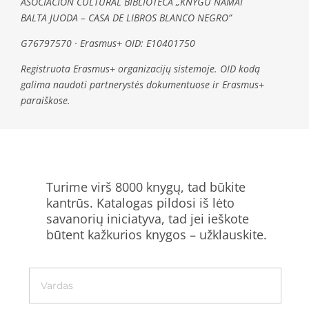
ASOCIACIÓN CULTURAL BIBLIOTECA „KNYGU NAMAI
BALTA JUODA – CASA DE LIBROS BLANCO NEGRO”
G76797570 · Erasmus+ OID: E10401750
Registruota Erasmus+ organizacijų sistemoje. OID kodą
galima naudoti partnerystės dokumentuose ir Erasmus+
paraiškose.
Turime virš 8000 knygų, tad būkite
kantrūs. Katalogas pildosi iš lėto
savanorių iniciatyva, tad jei ieškote
būtent kažkurios knygos – užklauskite.