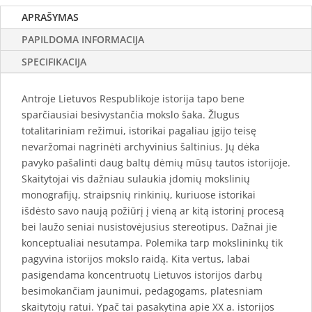
APRAŠYMAS
PAPILDOMA INFORMACIJA
SPECIFIKACIJA
Antroje Lietuvos Respublikoje istorija tapo bene
sparčiausiai besivystančia mokslo šaka. Žlugus
totalitariniam režimui, istorikai pagaliau įgijo teisę
nevaržomai nagrinėti archyvinius šaltinius. Jų dėka
pavyko pašalinti daug baltų dėmių mūsų tautos istorijoje.
Skaitytojai vis dažniau sulaukia įdomių mokslinių
monografijų, straipsnių rinkinių, kuriuose istorikai
išdėsto savo naują požiūrį į vieną ar kitą istorinį procesą
bei laužo seniai nusistovėjusius stereotipus. Dažnai jie
konceptualiai nesutampa. Polemika tarp mokslininkų tik
pagyvina istorijos mokslo raidą. Kita vertus, labai
pasigendama koncentruotų Lietuvos istorijos darbų
besimokančiam jaunimui, pedagogams, platesniam
skaitytojų ratui. Ypač tai pasakytina apie XX a. istorijos