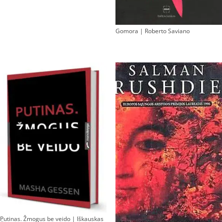
Gomora | Roberto Saviano
Putinas. Žmogus be veido | Iškauskas