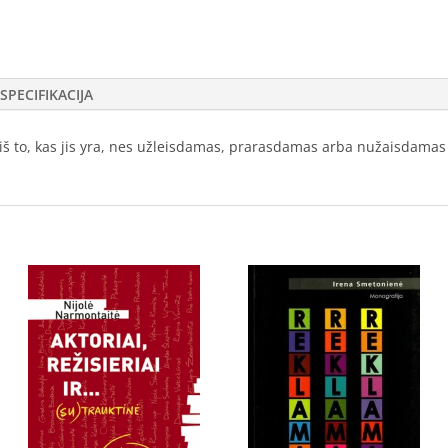
SPECIFIKACIJA
iš to, kas jis yra, nes užleisdamas, prarasdamas arba nužaisdamas t