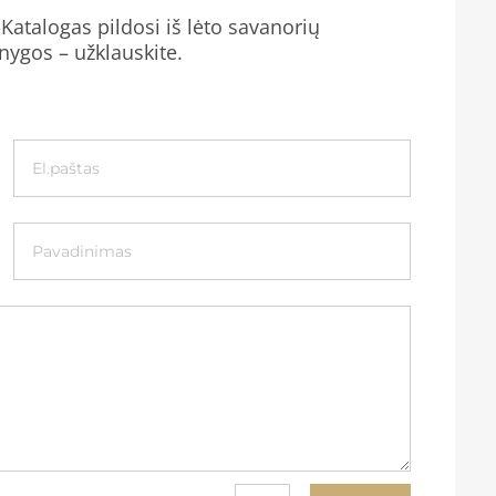
Katalogas pildosi iš lėto savanorių
knygos – užklauskite.