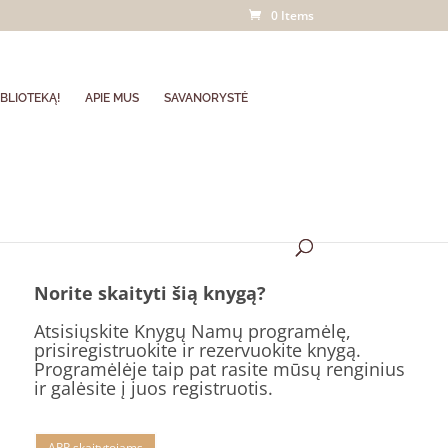
0 Items
BLIOTEKĄ!
APIE MUS
SAVANORYSTĖ
Norite skaityti šią knygą?
Atsisiųskite Knygų Namų programėlę,
prisiregistruokite ir rezervuokite knygą.
Programėlėje taip pat rasite mūsų renginius
ir galėsite į juos registruotis.
APP skaitytojams