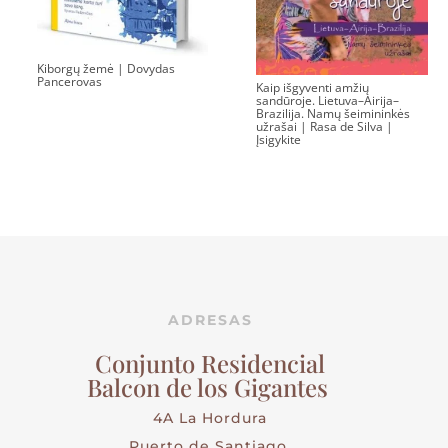
Kiborgų žemė | Dovydas
Pancerovas
Kaip išgyventi amžių
sandūroje. Lietuva–Airija–
Brazilija. Namų šeimininkės
užrašai | Rasa de Silva |
Įsigykite
ADRESAS
Conjunto Residencial
Balcon de los Gigantes
4A La Hordura
Puerto de Santiago,