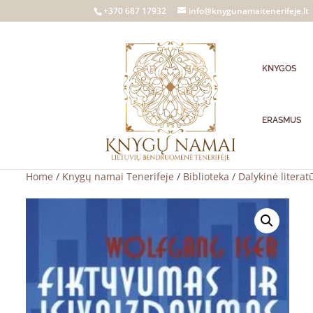
+370 687 17932
info@knygunamaitenerifeje.lt
KNYGOS
ERASMUS
Home
/
Knygų namai Tenerifeje
/
Biblioteka
/
Dalykinė literat