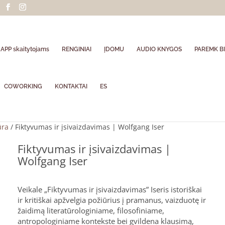
APP skaitytojams
RENGINIAI
ĮDOMU
AUDIO KNYGOS
PAREMK BI
COWORKING
KONTAKTAI
ES
ūra
/ Fiktyvumas ir įsivaizdavimas | Wolfgang Iser
Fiktyvumas ir įsivaizdavimas |
Wolfgang Iser
Veikale „Fiktyvumas ir įsivaizdavimas” Iseris istoriškai
ir kritiškai apžvelgia požiūrius į pramanus, vaizduotę ir
žaidimą literatūrologiniame, filosofiniame,
antropologiniame kontekste bei gvildena klausimą,