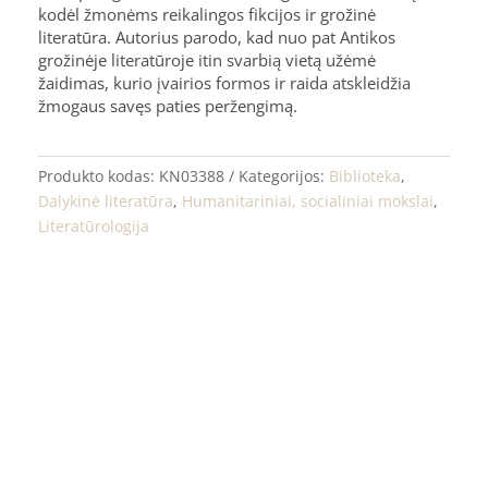
kodėl žmonėms reikalingos fikcijos ir grožinė
literatūra. Autorius parodo, kad nuo pat Antikos
grožinėje literatūroje itin svarbią vietą užėmė
žaidimas, kurio įvairios formos ir raida atskleidžia
žmogaus savęs paties peržengimą.
Produkto kodas:
KN03388
Kategorijos:
Biblioteka
,
Dalykinė literatūra
,
Humanitariniai, socialiniai mokslai
,
Literatūrologija