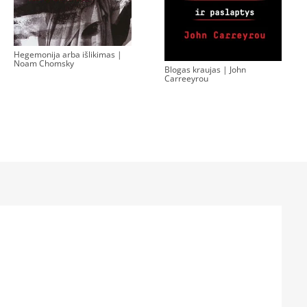
Hegemonija arba išlikimas |
Noam Chomsky
Blogas kraujas | John
Carreeyrou