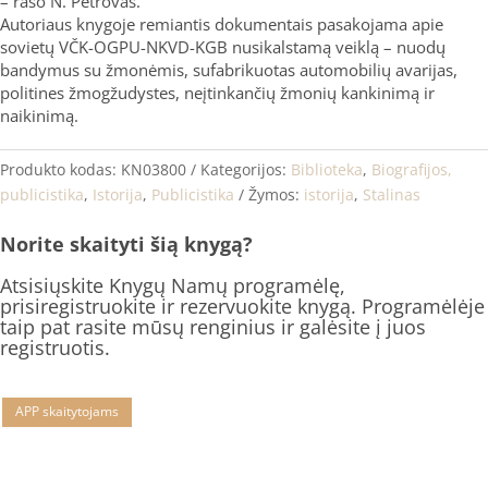
– rašo N. Petrovas.
Autoriaus knygoje remiantis dokumentais pasakojama apie
sovietų VČK-OGPU-NKVD-KGB nusikalstamą veiklą – nuodų
bandymus su žmonėmis, sufabrikuotas automobilių avarijas,
politines žmogžudystes, neįtinkančių žmonių kankinimą ir
naikinimą.
Produkto kodas:
KN03800
Kategorijos:
Biblioteka
,
Biografijos,
publicistika
,
Istorija
,
Publicistika
Žymos:
istorija
,
Stalinas
Norite skaityti šią knygą?
Atsisiųskite Knygų Namų programėlę,
prisiregistruokite ir rezervuokite knygą. Programėlėje
taip pat rasite mūsų renginius ir galėsite į juos
registruotis.
APP skaitytojams