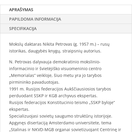
APRAŠYMAS
PAPILDOMA INFORMACIJA
SPECIFIKACIJA
Mokslų daktaras Nikita Petrovas (g. 1957 m.) – rusų
istorikas, daugybės knygų, straipsnių autorius.
N. Petrovas dalyvauja demokratinio mokslinio-
informacinio ir švietėjiško visuomeninio centro
„Memorialas“ veikloje, šiuo metu yra jo tarybos
pirmininko pavaduotojas.
1991 m. Rusijos federacijos Aukščiausiosios tarybos
perduodant SSKP ir KGB archyvus ekspertas.
Rusijos federacijos Konstitucinio teismo „SSKP byloje“
ekspertas.
Specializuojasi sovietų saugumo struktūrų istorijoje.
Apgynęs disertaciją Amsterdamo universitete, tema
„Stalinas ir NKVD-MGB organai sovietizuojant Centrinę ir