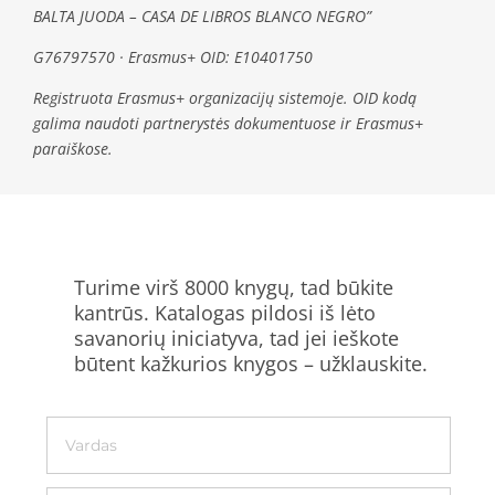
BALTA JUODA – CASA DE LIBROS BLANCO NEGRO”
G76797570 · Erasmus+ OID: E10401750
Registruota Erasmus+ organizacijų sistemoje. OID kodą
galima naudoti partnerystės dokumentuose ir Erasmus+
paraiškose.
Turime virš 8000 knygų, tad būkite
kantrūs. Katalogas pildosi iš lėto
savanorių iniciatyva, tad jei ieškote
būtent kažkurios knygos – užklauskite.