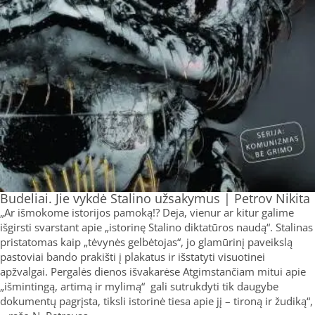
Budeliai. Jie vykdė Stalino užsakymus | Petrov Nikita
„Ar išmokome istorijos pamoką!? Deja, vienur ar kitur galime
išgirsti svarstant apie „istorinę Stalino diktatūros naudą“. Stalinas
pristatomas kaip „tėvynės gelbėtojas“, jo glamūrinį paveikslą
pastoviai bando prakišti į plakatus ir išstatyti visuotinei
apžvalgai. Pergalės dienos išvakarėse Atgimstančiam mitui apie
„išmintingą, artimą ir mylimą“ gali sutrukdyti tik daugybe
dokumentų pagrįsta, tiksli istorinė tiesa apie jį – tironą ir žudiką“,