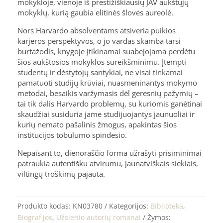
mokykloje, vienoje iš prestižiškiausių JAV aukštųjų
mokyklų, kurią gaubia elitinės šlovės aureolė.
Nors Harvardo absolventams atsiveria puikios
karjeros perspektyvos, o jo vardas skamba tarsi
burtažodis, knygoje įtikinamai suabejojama perdėtu
šios aukštosios mokyklos sureikšminimu. Įtempti
studentų ir dėstytojų santykiai, ne visai tinkamai
pamatuoti studijų krūviai, nuasmeninantys mokymo
metodai, besaikis varžymasis dėl geresnių pažymių –
tai tik dalis Harvardo problemų, su kuriomis ganėtinai
skaudžiai susiduria jame studijuojantys jaunuoliai ir
kurių nemato pašalinis žmogus, apakintas šios
institucijos tobulumo spindesio.
Nepaisant to, dienoraščio forma užrašyti prisiminimai
patraukia autentišku atvirumu, jaunatviškais siekiais,
viltingų troškimų pajauta.
Produkto kodas:
KN03780
Kategorijos:
Biblioteka
,
Biografijos
,
Užsienio autorių romanai
Žymos: