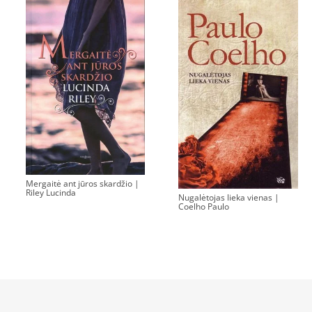
Mergaitė ant jūros skardžio |
Riley Lucinda
Nugalėtojas lieka vienas |
Coelho Paulo