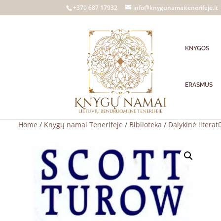
+370 687 17932
info@knygunamaitenerifeje.lt
KNYGOS
ERASMUS
Home
/
Knygų namai Tenerifeje
/
Biblioteka
/
Dalykinė literat