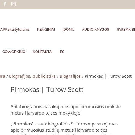
APP skaitytojams
RENGINIAI
ĮDOMU
AUDIO KNYGOS
PAREMK BI
COWORKING
KONTAKTAI
ES
ūra
/
Biografijos, publicistika
/
Biografijos
/ Pirmokas | Turow Scott
Pirmokas | Turow Scott
Autobiografinis pasakojimas apie pirmuosius mokslo
metus Harvardo teisės mokykloje
„Pirmokas“ – autobiografinis S. Turovo pasakojimas
apie pirmuosius studijų metus Harvardo teisės