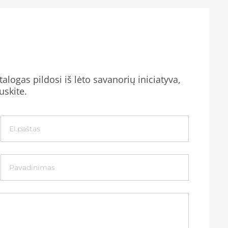
alogas pildosi iš lėto savanorių iniciatyva,
uskite.