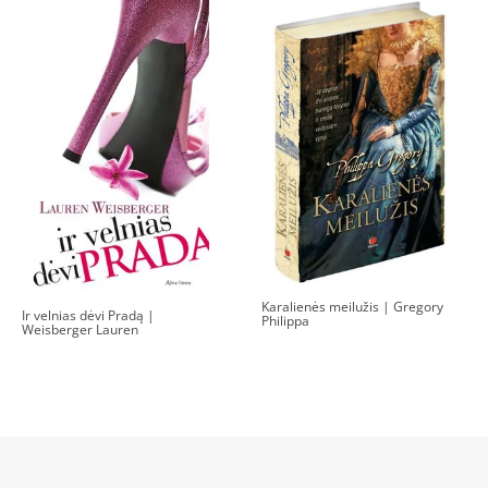
Karalienės meilužis | Gregory
Ir velnias dėvi Pradą |
Philippa
Weisberger Lauren