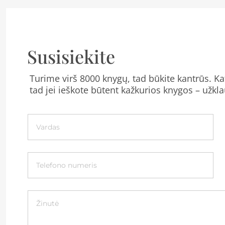
Susisiekite
Turime virš 8000 knygų, tad būkite kantrūs. Kat
tad jei ieškote būtent kažkurios knygos – užkla