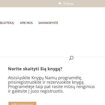
0 Items
BLIOTEKĄ!
APIE MUS
SAVANORYSTĖ
Norite skaityti šią knygą?
Atsisiųskite Knygų Namų programėlę,
prisiregistruokite ir rezervuokite knygą.
Programėlėje taip pat rasite mūsų renginius
ir galėsite į juos registruotis.
APP skaitytojams