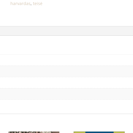
harvardas
,
teisė