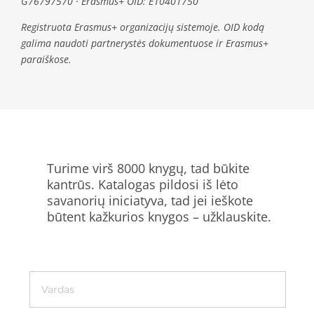
G76797570 · Erasmus+ OID: E10401750
Registruota Erasmus+ organizacijų sistemoje. OID kodą
galima naudoti partnerystės dokumentuose ir Erasmus+
paraiškose.
Turime virš 8000 knygų, tad būkite
kantrūs. Katalogas pildosi iš lėto
savanorių iniciatyva, tad jei ieškote
būtent kažkurios knygos – užklauskite.