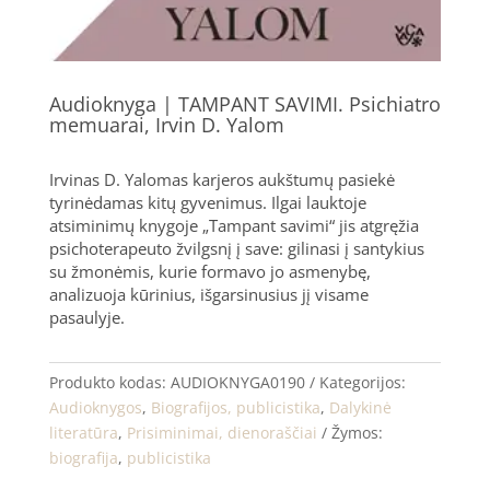
Audioknyga | TAMPANT SAVIMI. Psichiatro
memuarai, Irvin D. Yalom
Irvinas D. Yalomas karjeros aukštumų pasiekė
tyrinėdamas kitų gyvenimus. Ilgai lauktoje
atsiminimų knygoje „Tampant savimi“ jis atgręžia
psichoterapeuto žvilgsnį į save: gilinasi į santykius
su žmonėmis, kurie formavo jo asmenybę,
analizuoja kūrinius, išgarsinusius jį visame
pasaulyje.
Produkto kodas:
AUDIOKNYGA0190
Kategorijos:
Audioknygos
,
Biografijos, publicistika
,
Dalykinė
literatūra
,
Prisiminimai, dienoraščiai
Žymos:
biografija
,
publicistika