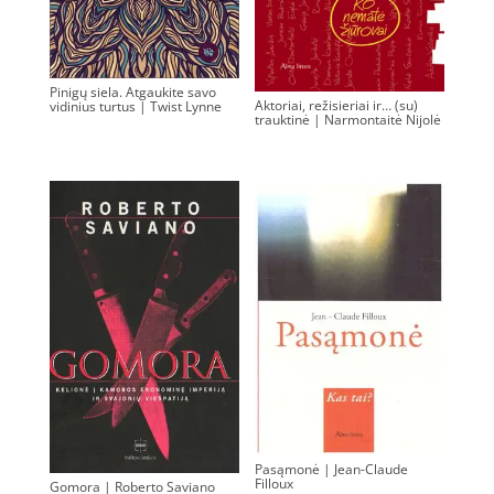
Pinigų siela. Atgaukite savo
Aktoriai, režisieriai ir… (su)
vidinius turtus | Twist Lynne
trauktinė | Narmontaitė Nijolė
0.00
€
0.00
€
Pasąmonė | Jean-Claude
Filloux
Gomora | Roberto Saviano