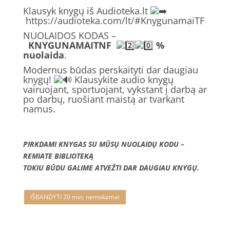
Klausyk knygų iš Audioteka.lt
https://audioteka.com/lt/#KnygunamaiTF
NUOLAIDOS KODAS –
KNYGUNAMAITNF
%
nuolaida
.
Modernus būdas perskaityti dar daugiau
knygų!
Klausykite audio knygų
vairuojant, sportuojant, vykstant į darbą ar
po darbų, ruošiant maistą ar tvarkant
namus.
PIRKDAMI KNYGAS SU MŪSŲ NUOLAIDŲ KODU –
REMIATE BIBLIOTEKĄ
TOKIU BŪDU GALIME ATVEŽTI DAR DAUGIAU KNYGŲ.
IŠBANDYTI 20 min. nemokamai