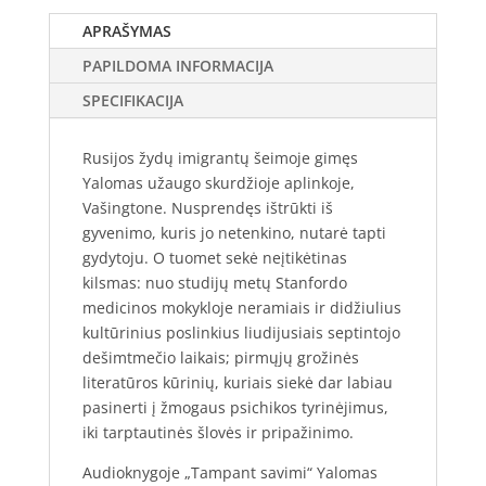
APRAŠYMAS
PAPILDOMA INFORMACIJA
SPECIFIKACIJA
Rusijos žydų imigrantų šeimoje gimęs
Yalomas užaugo skurdžioje aplinkoje,
Vašingtone. Nusprendęs ištrūkti iš
gyvenimo, kuris jo netenkino, nutarė tapti
gydytoju. O tuomet sekė neįtikėtinas
kilsmas: nuo studijų metų Stanfordo
medicinos mokykloje neramiais ir didžiulius
kultūrinius poslinkius liudijusiais septintojo
dešimtmečio laikais; pirmųjų grožinės
literatūros kūrinių, kuriais siekė dar labiau
pasinerti į žmogaus psichikos tyrinėjimus,
iki tarptautinės šlovės ir pripažinimo.
Audioknygoje „Tampant savimi“ Yalomas