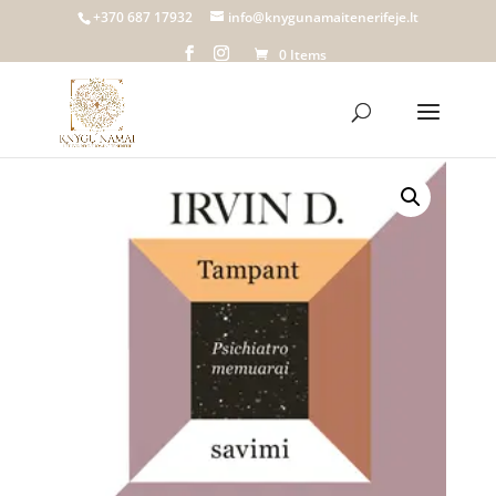
+370 687 17932
info@knygunamaitenerifeje.lt
0 Items
Home
/
Knygų namai Tenerifeje
/
Biblioteka
/
Dalykinė literatūra
/ Audioknyga | TAMPANT SAVIMI.
Psichiatro memuarai, Irvin D. Yalom