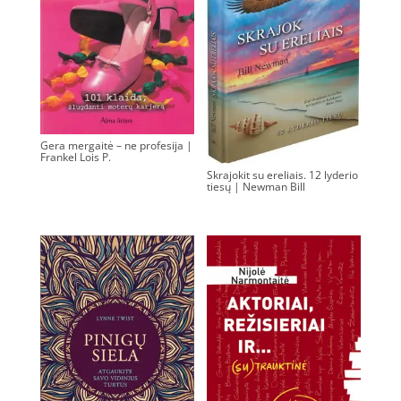
Gera mergaitė – ne profesija |
Frankel Lois P.
Skrajokit su ereliais. 12 lyderio
0.00
€
tiesų | Newman Bill
0.00
€