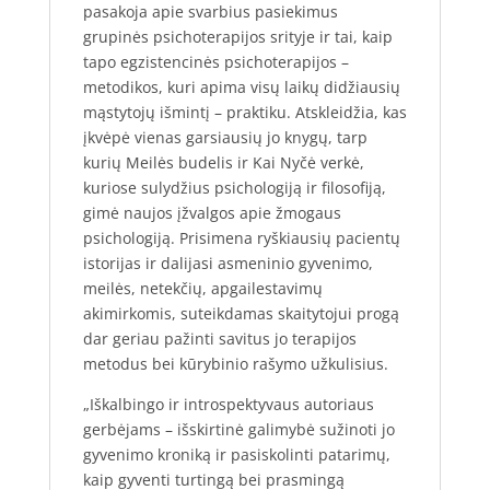
pasakoja apie svarbius pasiekimus
grupinės psichoterapijos srityje ir tai, kaip
tapo egzistencinės psichoterapijos –
metodikos, kuri apima visų laikų didžiausių
mąstytojų išmintį – praktiku. Atskleidžia, kas
įkvėpė vienas garsiausių jo knygų, tarp
kurių Meilės budelis ir Kai Nyčė verkė,
kuriose sulydžius psichologiją ir filosofiją,
gimė naujos įžvalgos apie žmogaus
psichologiją. Prisimena ryškiausių pacientų
istorijas ir dalijasi asmeninio gyvenimo,
meilės, netekčių, apgailestavimų
akimirkomis, suteikdamas skaitytojui progą
dar geriau pažinti savitus jo terapijos
metodus bei kūrybinio rašymo užkulisius.
„Iškalbingo ir introspektyvaus autoriaus
gerbėjams – išskirtinė galimybė sužinoti jo
gyvenimo kroniką ir pasiskolinti patarimų,
kaip gyventi turtingą bei prasmingą