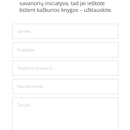
savanorių iniciatyva, tad jei ieškote
būtent kažkurios knygos – užklauskite.