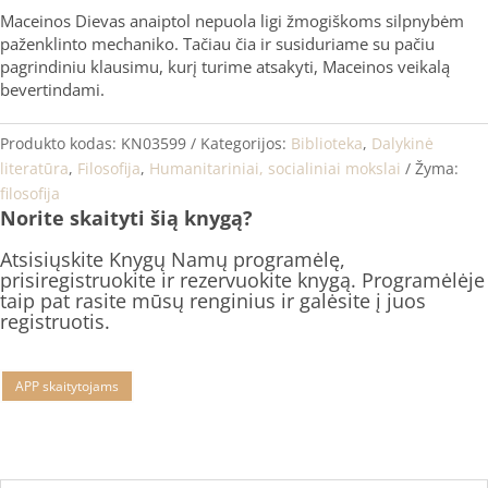
Maceinos Dievas anaiptol nepuola ligi žmogiškoms silpnybėm
paženklinto mechaniko. Tačiau čia ir susiduriame su pačiu
pagrindiniu klausimu, kurį turime atsakyti, Maceinos veikalą
bevertindami.
Produkto kodas:
KN03599
Kategorijos:
Biblioteka
,
Dalykinė
literatūra
,
Filosofija
,
Humanitariniai, socialiniai mokslai
Žyma:
filosofija
Norite skaityti šią knygą?
Atsisiųskite Knygų Namų programėlę,
prisiregistruokite ir rezervuokite knygą. Programėlėje
taip pat rasite mūsų renginius ir galėsite į juos
registruotis.
APP skaitytojams