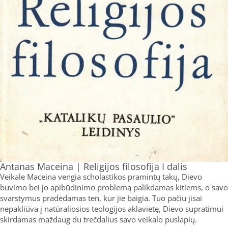
Antanas Maceina | Religijos filosofija I dalis
Veikale Maceina vengia scholastikos pramintų takų, Dievo
buvimo bei jo apibūdinimo problemą palikdamas kitiems, o savo
svarstymus pradėdamas ten, kur jie baigia. Tuo pačiu jisai
nepakliūva į natūraliosios teologijos aklavietę, Dievo supratimui
skirdamas maždaug du trečdalius savo veikalo puslapių.