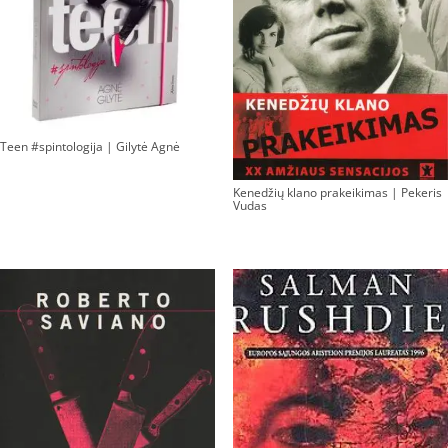
Teen #spintologija | Gilytė Agnė
Kenedžių klano prakeikimas | Pekeris
Vudas