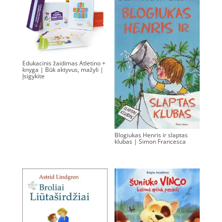
Edukacinis žaidimas Atletino +
knyga | Būk aktyvus, mažyli |
Įsigykite
40.00
€
Blogiukas Henris ir slaptas
klubas | Simon Francesca
0.00
€