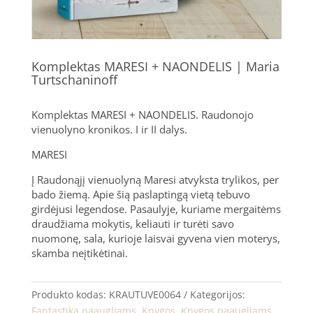
Komplektas MARESI + NAONDELIS | Maria
Turtschaninoff
Komplektas MARESI + NAONDELIS. Raudonojo
vienuolyno kronikos. I ir II dalys.
MARESI
Į Raudonąjį vienuolyną Maresi atvyksta trylikos, per
bado žiemą. Apie šią paslaptingą vietą tebuvo
girdėjusi legendose. Pasaulyje, kuriame mergaitėms
draudžiama mokytis, keliauti ir turėti savo
nuomonę, sala, kurioje laisvai gyvena vien moterys,
skamba neįtikėtinai.
Produkto kodas:
KRAUTUVE0064
Kategorijos:
Fantastika paaugliams
,
Knygos
,
Knygos paaugliams
,