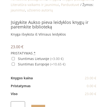
Literatūra vaikams ir jaunimui
,
Parduotuvė
Žymos:
jaunimui
,
užsienio autorių
Įsigykite Aukso pieva leidyklos knygų ir
paremkite biblioteką
Knyga išvyksta iš Vilniaus leidyklos
23.00
€
PRISTATYMAS
*
Siuntimas Lietuvoje
(+3.00 €)
Siuntimas Europoje
(+10.65 €)
Knygos kaina
23.00 €
Pristatymas
0.00 €
Viso
23.00 €
produkto