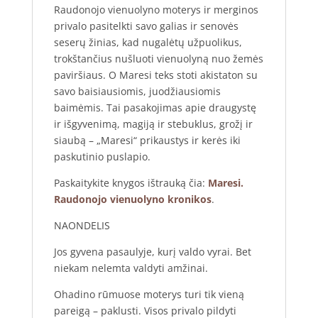
Raudonojo vienuolyno moterys ir merginos
privalo pasitelkti savo galias ir senovės
seserų žinias, kad nugalėtų užpuolikus,
trokštančius nušluoti vienuolyną nuo žemės
paviršiaus. O Maresi teks stoti akistaton su
savo baisiausiomis, juodžiausiomis
baimėmis. Tai pasakojimas apie draugystę
ir išgyvenimą, magiją ir stebuklus, grožį ir
siaubą – „Maresi“ prikaustys ir kerės iki
paskutinio puslapio.
Paskaitykite knygos ištrauką čia:
Maresi.
Raudonojo vienuolyno kronikos
.
NAONDELIS
Jos gyvena pasaulyje, kurį valdo vyrai. Bet
niekam nelemta valdyti amžinai.
Ohadino rūmuose moterys turi tik vieną
pareigą – paklusti. Visos privalo pildyti