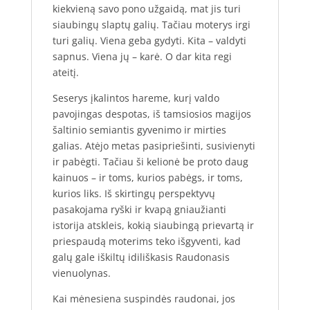
kiekvieną savo pono užgaidą, mat jis turi
siaubingų slaptų galių. Tačiau moterys irgi
turi galių. Viena geba gydyti. Kita – valdyti
sapnus. Viena jų – karė. O dar kita regi
ateitį.
Seserys įkalintos hareme, kurį valdo
pavojingas despotas, iš tamsiosios magijos
šaltinio semiantis gyvenimo ir mirties
galias. Atėjo metas pasipriešinti, susivienyti
ir pabėgti. Tačiau ši kelionė be proto daug
kainuos – ir toms, kurios pabėgs, ir toms,
kurios liks. Iš skirtingų perspektyvų
pasakojama ryški ir kvapą gniaužianti
istorija atskleis, kokią siaubingą prievartą ir
priespaudą moterims teko išgyventi, kad
galų gale iškiltų idiliškasis Raudonasis
vienuolynas.
Kai mėnesiena suspindės raudonai, jos