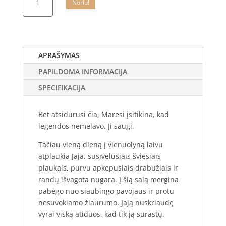
Noriu!
kiekis:
Komplektas
MARESI
+
NAONDELIS
APRAŠYMAS
|
PAPILDOMA INFORMACIJA
Maria
Turtschaninoff
SPECIFIKACIJA
Bet atsidūrusi čia, Maresi įsitikina, kad
legendos nemelavo. Ji saugi.
Tačiau vieną dieną į vienuolyną laivu
atplaukia Jaja, susivėlusiais šviesiais
plaukais, purvu apkepusiais drabužiais ir
randų išvagota nugara. Į šią salą mergina
pabėgo nuo siaubingo pavojaus ir protu
nesuvokiamo žiaurumo. Jają nuskriaudę
vyrai viską atiduos, kad tik ją surastų.