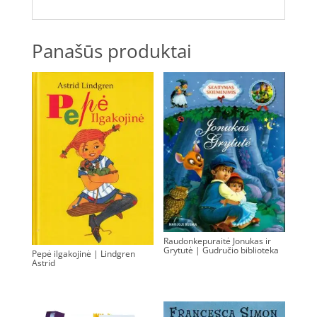
Panašūs produktai
Raudonkepuraitė Jonukas ir
Grytutė | Gudručio biblioteka
Pepė ilgakojinė | Lindgren
Astrid
0.00
€
0.00
€