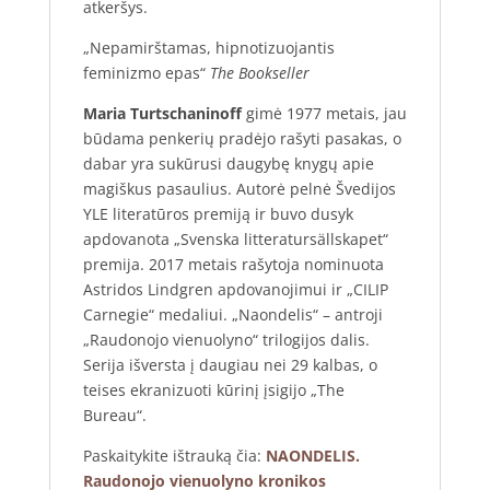
atkeršys.
„Nepamirštamas, hipnotizuojantis
feminizmo epas“
The Bookseller
Maria Turtschaninoff
gimė 1977 metais, jau
būdama penkerių pradėjo rašyti pasakas, o
dabar yra sukūrusi daugybę knygų apie
magiškus pasaulius. Autorė pelnė Švedijos
YLE literatūros premiją ir buvo dusyk
apdovanota „Svenska litteratursällskapet“
premija. 2017 metais rašytoja nominuota
Astridos Lindgren apdovanojimui ir „CILIP
Carnegie“ medaliui. „Naondelis“ – antroji
„Raudonojo vienuolyno“ trilogijos dalis.
Serija išversta į daugiau nei 29 kalbas, o
teises ekranizuoti kūrinį įsigijo „The
Bureau“.
Paskaitykite ištrauką čia:
NAONDELIS.
Raudonojo vienuolyno kronikos