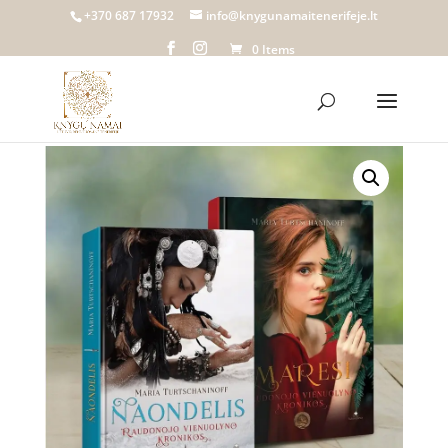
+370 687 17932
info@knygunamaitenerifeje.lt
0 Items
Home
/
Knygų namai Tenerifeje
/
Parduotuvė
/
Knygos
/ Komplektas MARESI + NAONDELIS | Maria
Turtschaninoff