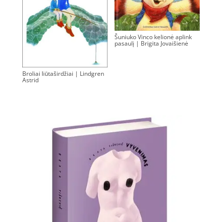
Šuniuko Vinco kelionė aplink
pasaulį | Brigita Jovaišienė
0.00
€
Broliai liūtaširdžiai | Lindgren
Astrid
0.00
€