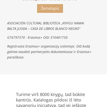
Žemėlapis
ASOCIACIÓN CULTURAL BIBLIOTECA „KNYGU NAMAI
BALTA JUODA – CASA DE LIBROS BLANCO NEGRO”
G76797570 · Erasmus+ OID: E10401750
Registruota Erasmus+ organizacijų sistemoje. OID kodą
galima naudoti partnerystės dokumentuose ir Erasmus+
paraiškose.
Turime virš 8000 knygų, tad būkite
kantrūs. Katalogas pildosi iš lėto
savanorių iniciatyva, tad jei ieškote