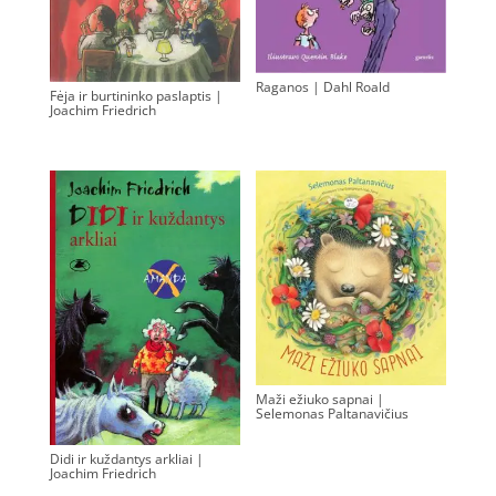
Raganos | Dahl Roald
Fėja ir burtininko paslaptis |
Joachim Friedrich
0.00
€
0.00
€
Maži ežiuko sapnai |
Selemonas Paltanavičius
0.00
€
Didi ir kuždantys arkliai |
Joachim Friedrich
0.00
€