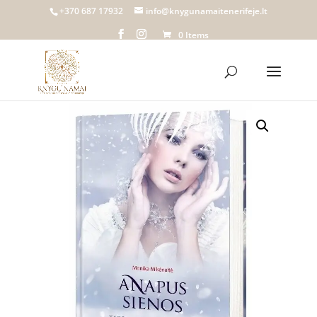
+370 687 17932
info@knygunamaitenerifeje.lt
0 Items
Home
/
Knygų namai Tenerifeje
/
Parduotuvė
/
Knygos
/ Anapus sienos. Tarsi feniksas iš pelenų |
Monika Mikėnaitė