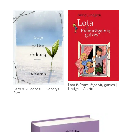
Lota iš Pramuštgalvių gatvės |
Lindgren Astrid
Tarp pilkų debesų | Sepetys
Ruta
0.00
€
0.00
€