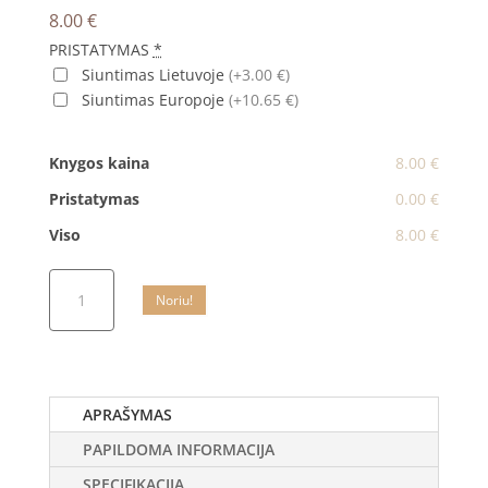
8.00
€
PRISTATYMAS
*
Siuntimas Lietuvoje
(+3.00 €)
Siuntimas Europoje
(+10.65 €)
Knygos kaina
8.00 €
Pristatymas
0.00 €
Viso
8.00 €
produkto
Noriu!
kiekis:
Anapus
sienos.
Tarsi
feniksas
APRAŠYMAS
iš
PAPILDOMA INFORMACIJA
pelenų
|
SPECIFIKACIJA