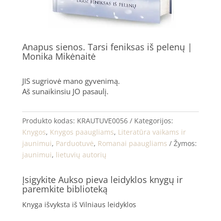
Anapus sienos. Tarsi feniksas iš pelenų |
Monika Mikėnaitė
JIS sugriovė mano gyvenimą.
Aš sunaikinsiu JO pasaulį.
Produkto kodas:
KRAUTUVE0056
Kategorijos:
Knygos
,
Knygos paaugliams
,
Literatūra vaikams ir
jaunimui
,
Parduotuvė
,
Romanai paaugliams
Žymos:
jaunimui
,
lietuvių autorių
Įsigykite Aukso pieva leidyklos knygų ir
paremkite biblioteką
Knyga išvyksta iš Vilniaus leidyklos