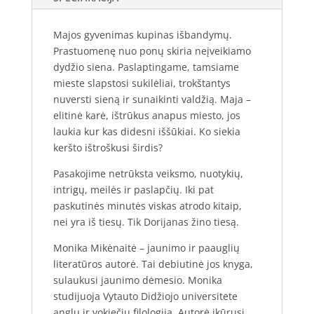
Monika
Mikėnaitė
Majos gyvenimas kupinas išbandymų.
Prastuomenę nuo ponų skiria neįveikiamo
dydžio siena. Paslaptingame, tamsiame
mieste slapstosi sukilėliai, trokštantys
nuversti sieną ir sunaikinti valdžią. Maja –
elitinė karė, ištrūkus anapus miesto, jos
laukia kur kas didesni iššūkiai. Ko siekia
keršto ištroškusi širdis?
Pasakojime netrūksta veiksmo, nuotykių,
intrigų, meilės ir paslapčių. Iki pat
paskutinės minutės viskas atrodo kitaip,
nei yra iš tiesų. Tik Dorijanas žino tiesą.
Monika Mikėnaitė – jaunimo ir paauglių
literatūros autorė. Tai debiutinė jos knyga,
sulaukusi jaunimo dėmesio. Monika
studijuoja Vytauto Didžiojo universitete
anglų ir vokiečių filologiją. Autorė įkūrusi