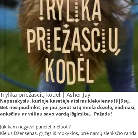
Trylika priežasčių kodėl | Asher Jay
Nepasakysiu, kurioje kasetėje atsiras kiekvienas iš jūsų.
Bet nesijaudinkit, jei jau gavot šitą mielą dėželę, vadinasi,
anksčiau ar vėliau savo vardą išgirsite… Pažadu!
Juk kam negyvai panelei meluoti?
Klėjus Džensenas, grįžęs iš mokyklos, prie namų slenksčio randa