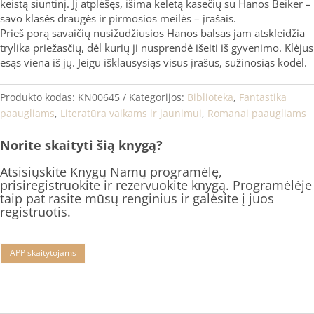
keistą siuntinį. Jį atplėšęs, išima keletą kasečių su Hanos Beiker –
savo klasės draugės ir pirmosios meilės – įrašais.
Prieš porą savaičių nusižudžiusios Hanos balsas jam atskleidžia
trylika priežasčių, dėl kurių ji nusprendė išeiti iš gyvenimo. Klėjus
esąs viena iš jų. Jeigu išklausysiąs visus įrašus, sužinosiąs kodėl.
Produkto kodas:
KN00645
Kategorijos:
Biblioteka
,
Fantastika
paaugliams
,
Literatūra vaikams ir jaunimui
,
Romanai paaugliams
Norite skaityti šią knygą?
Atsisiųskite Knygų Namų programėlę,
prisiregistruokite ir rezervuokite knygą. Programėlėje
taip pat rasite mūsų renginius ir galėsite į juos
registruotis.
APP skaitytojams