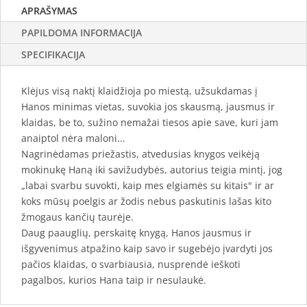
APRAŠYMAS
PAPILDOMA INFORMACIJA
SPECIFIKACIJA
Klėjus visą naktį klaidžioja po miestą, užsukdamas į
Hanos minimas vietas, suvokia jos skausmą, jausmus ir
klaidas, be to, sužino nemažai tiesos apie save, kuri jam
anaiptol nėra maloni...
Nagrinėdamas priežastis, atvedusias knygos veikėją
mokinukę Haną iki savižudybės, autorius teigia mintį, jog
„labai svarbu suvokti, kaip mes elgiamės su kitais" ir ar
koks mūsų poelgis ar žodis nebus paskutinis lašas kito
žmogaus kančių taurėje.
Daug paauglių, perskaitę knygą, Hanos jausmus ir
išgyvenimus atpažino kaip savo ir sugebėjo įvardyti jos
pačios klaidas, o svarbiausia, nusprendė ieškoti
pagalbos, kurios Hana taip ir nesulaukė.