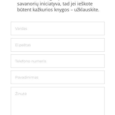
savanorių iniciatyva, tad jei ieškote
būtent kažkurios knygos – užklauskite.