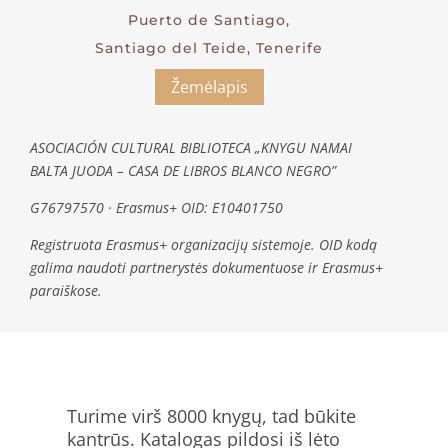
Puerto de Santiago,
Santiago del Teide, Tenerife
Žemėlapis
ASOCIACIÓN CULTURAL BIBLIOTECA „KNYGU NAMAI
BALTA JUODA – CASA DE LIBROS BLANCO NEGRO”
G76797570 · Erasmus+ OID: E10401750
Registruota Erasmus+ organizacijų sistemoje. OID kodą
galima naudoti partnerystės dokumentuose ir Erasmus+
paraiškose.
Turime virš 8000 knygų, tad būkite
kantrūs. Katalogas pildosi iš lėto