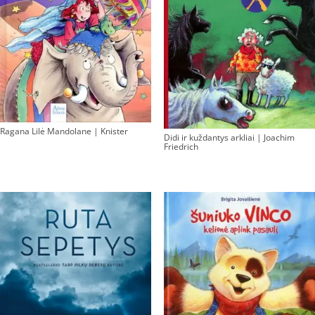
Ragana Lilė Mandolane | Knister
Didi ir kuždantys arkliai | Joachim
Friedrich