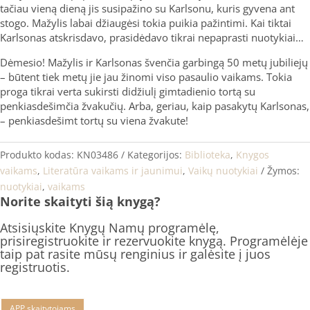
tačiau vieną dieną jis susipažino su Karlsonu, kuris gyvena ant
stogo. Mažylis labai džiaugėsi tokia puikia pažintimi. Kai tiktai
Karlsonas atskrisdavo, prasidėdavo tikrai nepaprasti nuotykiai…
Dėmesio! Mažylis ir Karlsonas švenčia garbingą 50 metų jubiliejų
– būtent tiek metų jie jau žinomi viso pasaulio vaikams. Tokia
proga tikrai verta sukirsti didžiulį gimtadienio tortą su
penkiasdešimčia žvakučių. Arba, geriau, kaip pasakytų Karlsonas,
– penkiasdešimt tortų su viena žvakute!
Produkto kodas:
KN03486
Kategorijos:
Biblioteka
,
Knygos
vaikams
,
Literatūra vaikams ir jaunimui
,
Vaikų nuotykiai
Žymos:
nuotykiai
,
vaikams
Norite skaityti šią knygą?
Atsisiųskite Knygų Namų programėlę,
prisiregistruokite ir rezervuokite knygą. Programėlėje
taip pat rasite mūsų renginius ir galėsite į juos
registruotis.
APP skaitytojams