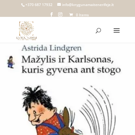
Home
/
Knygų namai Tenerifeje
/
Biblioteka
/
Literatūra vaikams ir
+370 687 17932
info@knygunamaitenerifeje.lt
jaunimui
/ Mažylis ir Karlsonas, kuris gyvena ant stogo | Lindgren
0 Items
Astrid