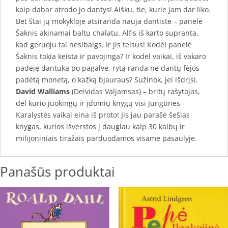
kaip dabar atrodo jo dantys! Aišku, tie, kurie jam dar liko.
Bet štai jų mokykloje atsiranda nauja dantistė – panelė
Šaknis akinamai baltu chalatu. Alfis iš karto supranta,
kad geruoju tai nesibaigs. Ir jis teisus! Kodėl panelė
Šaknis tokia keista ir pavojinga? Ir kodėl vaikai, iš vakaro
padėję dantuką po pagalve, rytą randa ne dantų fėjos
padėtą monetą, o kažką bjauraus? Sužinok, jei išdrįsi.
David Walliams
(Deividas Valjamsas) – britų rašytojas,
dėl kurio juokingų ir įdomių knygų visi Jungtinės
Karalystės vaikai eina iš proto! Jis jau parašė šešias
knygas, kurios išverstos į daugiau kaip 30 kalbų ir
milijoniniais tiražais parduodamos visame pasaulyje.
Panašūs produktai