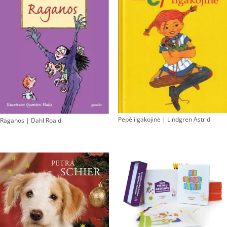
Pepė ilgakojinė | Lindgren Astrid
Raganos | Dahl Roald