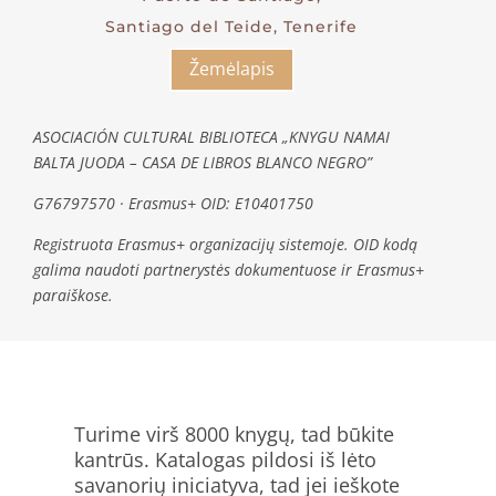
Santiago del Teide, Tenerife
Žemėlapis
ASOCIACIÓN CULTURAL BIBLIOTECA „KNYGU NAMAI
BALTA JUODA – CASA DE LIBROS BLANCO NEGRO”
G76797570 · Erasmus+ OID: E10401750
Registruota Erasmus+ organizacijų sistemoje. OID kodą
galima naudoti partnerystės dokumentuose ir Erasmus+
paraiškose.
Turime virš 8000 knygų, tad būkite
kantrūs. Katalogas pildosi iš lėto
savanorių iniciatyva, tad jei ieškote