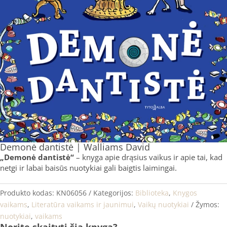
Demonė dantistė | Walliams David
„Demonė dantistė“
– knyga apie drąsius vaikus ir apie tai, kad
netgi ir labai baisūs nuotykiai gali baigtis laimingai.
Produkto kodas:
KN06056
Kategorijos:
Biblioteka
,
Knygos
vaikams
,
Literatūra vaikams ir jaunimui
,
Vaikų nuotykiai
Žymos:
nuotykiai
,
vaikams