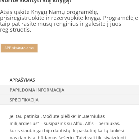
Norite skaityti šią knygą?
Atsisiųskite Knygų Namų programėlę,
prisiregistruokite ir rezervuokite knygą. Programėlėje
taip pat rasite mūsų renginius ir galėsite į juos
registruotis.
APP skaitytojams
APRAŠYMAS
PAPILDOMA INFORMACIJA
SPECIFIKACIJA
Jei tau patinka „Močiutė plėšikė” ir „Berniukas
milijardierius” – susipažink su Alfiu. Alfis – berniukas,
kuris siaubingai bijo dantistų. Ir paskutinį kartą lankėsi
pas dantistą, būdamas šešerių. Taigi gali tik įsivaizduoti,