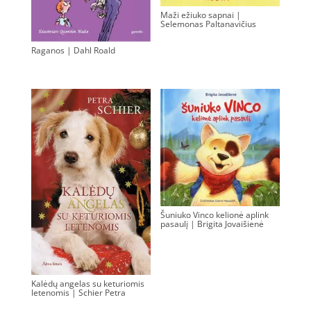
Maži ežiuko sapnai |
Selemonas Paltanavičius
0.00
€
Raganos | Dahl Roald
0.00
€
Šuniuko Vinco kelionė aplink
pasaulį | Brigita Jovaišienė
0.00
€
Kalėdų angelas su keturiomis
letenomis | Schier Petra
0.00
€