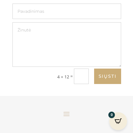
=
SIŲSTI
4 + 12
0