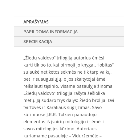
APRAŠYMAS
PAPILDOMA INFORMACIJA
SPECIFIKACIJA
„Žiedų valdovo“ trilogiją autorius ėmėsi
kurti tik po to, kai pirmoji jo knyga „Hobitas“
sulaukė netikėtos sėkmės ne tik tarp vaikų,
bet ir suaugusiųjų, o jos skaitytojai ėmė
reikalauti tęsinio. Visame pasaulyje žinoma
„Žiedų valdovo“ trilogija rašyta šešiolika
metų. Ją sudaro trys dalys: Žiedo brolija, Dvi
tvirtovės ir Karaliaus sugrįžimas. Savo
kūriniuose J.R.R. Tolkien panaudojo
elementus iš įvairių mitologijų ir ėmėsi
savos mitologijos kūrimo. Autoriaus
kuriamame pasaulyje – Viduržemėje –