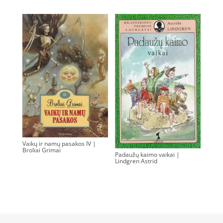
Vaikų ir namų pasakos IV |
Broliai Grimai
Padaužų kaimo vaikai |
0.00
€
Lindgren Astrid
0.00
€