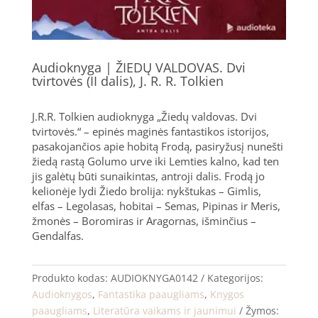
Audioknyga | ŽIEDŲ VALDOVAS. Dvi
tvirtovės (II dalis), J. R. R. Tolkien
J.R.R. Tolkien audioknyga „Žiedų valdovas. Dvi
tvirtovės.“ – epinės maginės fantastikos istorijos,
pasakojančios apie hobitą Frodą, pasiryžusį nunešti
žiedą rastą Golumo urve iki Lemties kalno, kad ten
jis galėtų būti sunaikintas, antroji dalis. Frodą jo
kelionėje lydi Žiedo brolija: nykštukas – Gimlis,
elfas – Legolasas, hobitai – Semas, Pipinas ir Meris,
žmonės – Boromiras ir Aragornas, išminčius –
Gendalfas.
Produkto kodas:
AUDIOKNYGA0142
Kategorijos:
Audioknygos
,
Fantastika paaugliams
,
Knygos
paaugliams
,
Literatūra vaikams ir jaunimui
Žymos: