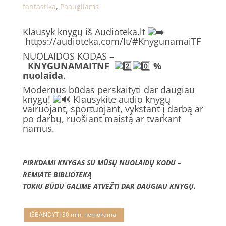
fantastika
,
Paaugliams
Klausyk knygų iš Audioteka.lt
https://audioteka.com/lt/#KnygunamaiTF
NUOLAIDOS KODAS –
KNYGUNAMAITNF
%
nuolaida
.
Modernus būdas perskaityti dar daugiau
knygų!
Klausykite audio knygų
vairuojant, sportuojant, vykstant į darbą ar
po darbų, ruošiant maistą ar tvarkant
namus.
PIRKDAMI KNYGAS SU MŪSŲ NUOLAIDŲ KODU –
REMIATE BIBLIOTEKĄ
TOKIU BŪDU GALIME ATVEŽTI DAR DAUGIAU KNYGŲ.
IŠBANDYTI 30 min. nemokamai