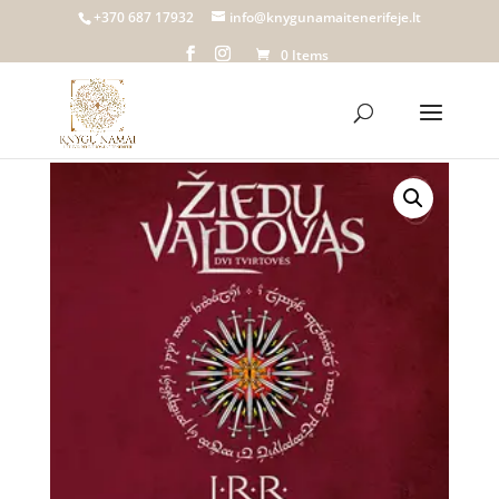
+370 687 17932
info@knygunamaitenerifeje.lt
0 Items
Home
/
Knygų namai Tenerifeje
/
Biblioteka
/
Literatūra vaikams ir jaunimui
/ Audioknyga | ŽIEDŲ
VALDOVAS. Dvi tvirtovės (II dalis), J. R. R. Tolkien